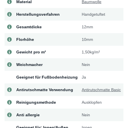
Material
Baumwolle
Herstellungsverfahren
Handgetuftet
Gesamtdicke
12mm
Florhöhe
10mm
Gewicht pro m²
1,50kg/m²
Weichmacher
Nein
Geeignet für Fußbodenheizung
Ja
Antirutschmatte Verwendung
Antirutschmatte Basic
Reinigungsmethode
Ausklopfen
Anti allergie
Nein
Geeignet für: Innen/Außen
Innen