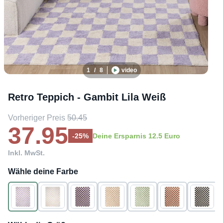
1
/
8
video
Retro Teppich - Gambit Lila Weiß
Vorheriger Preis
50.45
37.95
-25%
Deine Ersparnis 12.5 Euro
Inkl. MwSt.
Wähle deine Farbe
Lila
Creme
Weiß
Beige
Weiß
Braun
Schwarz