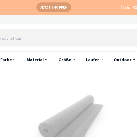
JETZT SHOPPEN
Noch:
02
Farbe
Material
Größe
Läufer
Outdoor