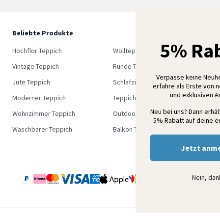
Beliebte Produkte
5
5% Rab
M
Hochflor Teppich
Wollteppich
K
Vintage Teppich
Runde Teppich
Verpasse keine Neuh
Jute Teppich
Schlafzimmer Teppich
erfahre als Erste von 
und exklusiven 
Moderner Teppich
Teppich Outlet
Neu bei uns? Dann erhä
Wohnzimmer Teppich
Outdoor Teppich
5% Rabatt auf deine er
Waschbarer Teppich
Balkon Teppich
Jetzt anm
Nein, da