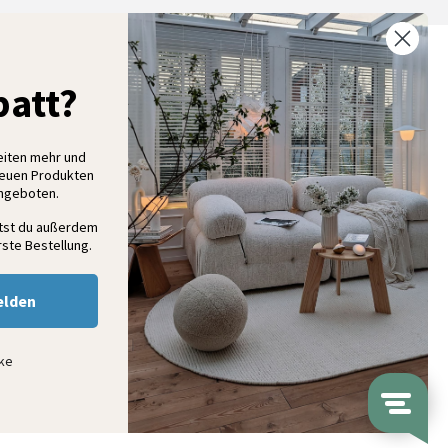
% Rabatt auf deine erste Bestellung
att?
elde dich für unseren Newsletter an und entdecke neue
ollektionen, Angebote und Wohnideen als Erstes
eiten mehr und
neuen Produkten
Angeboten.
Anmelden
ltst du außerdem
ste Bestellung.
elden
nke