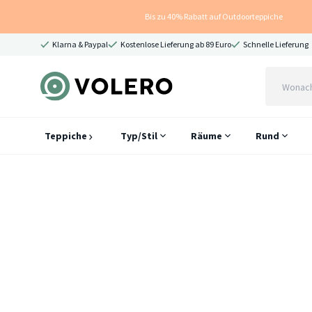
Bis zu 40% Rabatt auf Outdoorteppiche
Klarna & Paypal
Kostenlose Lieferung ab 89 Euro
Schnelle Lieferung
Teppiche
Typ/Stil
Räume
Rund