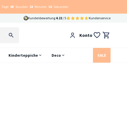
Tage
08
Stunden
18
Minuten
56
Sekunden
Kundenbewertung
4.22
/ 5
Kundenservice
Konto
Kinderteppiche
Deco
SALE