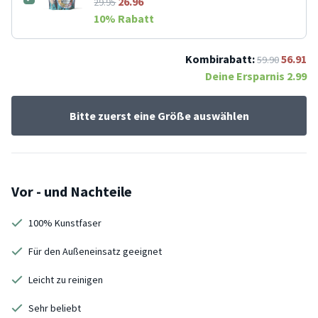
26.96
29.95
10
% Rabatt
Kombirabatt:
56.91
59.90
Deine Ersparnis
2.99
Bitte zuerst eine Größe auswählen
Vor - und Nachteile
100% Kunstfaser
Für den Außeneinsatz geeignet
Leicht zu reinigen
Sehr beliebt