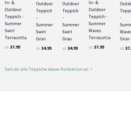
In- &
In- &
Outdoor
Outdoor
Outd
Outdoor
Outdoor
Teppich
Teppich
Tepp
Teppich -
Teppich -
-
-
-
Summer
Summer
Summer
Summer
Sum
Swirl
Waves
Swirl
Swirl
Wave
Terracotta
Terracotta
Grün
Grau
Grün
37.95
37.95
ab
ab
34.95
34.95
37
ab
ab
ab
Sieh dir alle Teppiche dieser Kollektion an