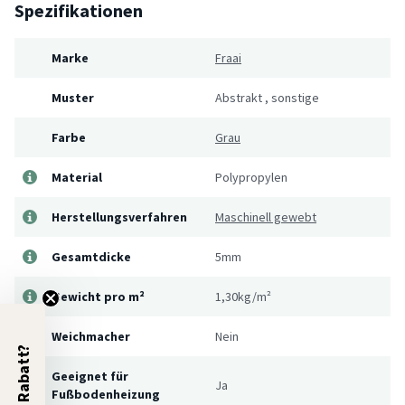
Spezifikationen
Marke
Fraai
Muster
Abstrakt
,
sonstige
Farbe
Grau
Material
Polypropylen
Herstellungsverfahren
Maschinell gewebt
Gesamtdicke
5mm
Gewicht pro m²
1,30kg/m²
Weichmacher
Nein
5% Rabatt?
Geeignet für
Ja
Fußbodenheizung