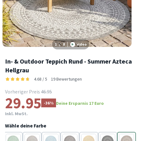
1
/
8
video
In- & Outdoor Teppich Rund - Summer Azteca
Hellgrau
4.68 / 5
19 Bewertungen
Vorheriger Preis
46.95
29.95
-36%
Deine Ersparnis 17 Euro
Inkl. MwSt.
Wähle deine Farbe