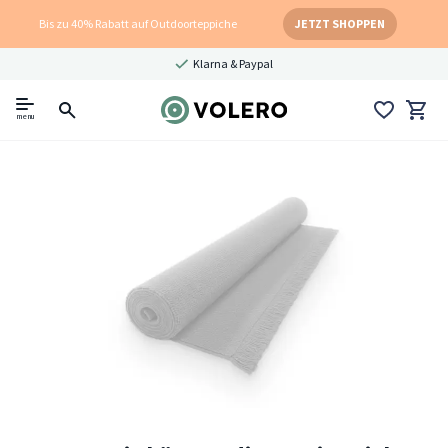
Bis zu 40% Rabatt auf Outdoorteppiche
JETZT SHOPPEN
Klarna & Paypal
menu