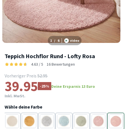
1
/
6
video
Teppich Hochflor Rund - Lofty Rosa
4.63 / 5
16 Bewertungen
Vorheriger Preis
52.95
39.95
-25%
Deine Ersparnis 13 Euro
Inkl. MwSt.
Wähle deine Farbe