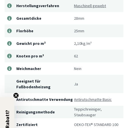
Herstellungsverfahren
Maschinell gewebt
Gesamtdicke
28mm
Florhöhe
25mm
Gewicht pro m²
2,10kg/m²
Knoten pro m²
62
Weichmacher
Nein
Geeignet für
Ja
Fußbodenheizung
Antirutschmatte Verwendung
Antirutschmatte Basic
Teppichreiniger,
Reinigungsmethode
5% Rabatt?
Staubsauger
Zertifiziert
OEKO-TEX® STANDARD 100