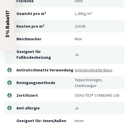
Florhöhe
5mm
5% Rabatt?
Gewicht pro m²
1,45kg/m²
Knoten pro m²
224.00
Weichmacher
Nein
Geeignet für
Ja
Fußbodenheizung
Antirutschmatte Verwendung
Antirutschmatte Basic
Teppichreiniger,
Reinigungsmethode
Staubsauger
Zertifiziert
OEKO-TEX® STANDARD 100
Anti allergie
Ja
Geeignet für: Innen/Außen
Innen