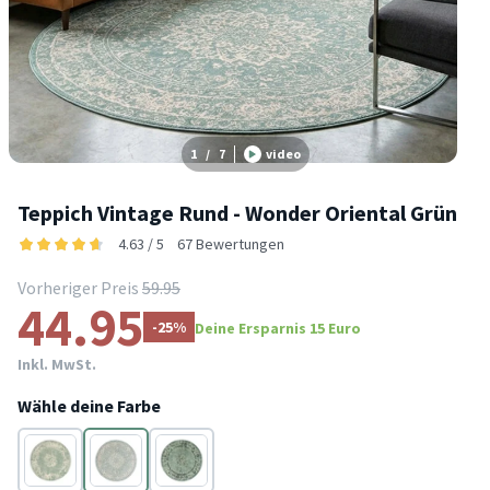
1
/
7
video
Teppich Vintage Rund - Wonder Oriental Grün
4.63 / 5
67 Bewertungen
Vorheriger Preis
59.95
44.95
-25%
Deine Ersparnis 15 Euro
Inkl. MwSt.
Wähle deine Farbe