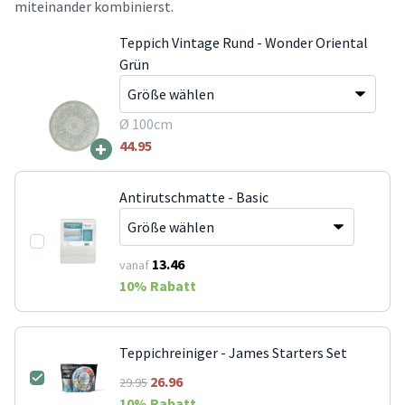
miteinander kombinierst.
Teppich Vintage Rund - Wonder Oriental
Grün
Ø 100cm
+
44.95
Antirutschmatte - Basic
13.46
vanaf
10
% Rabatt
Teppichreiniger - James Starters Set
26.96
29.95
10
% Rabatt