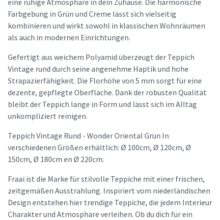
eine ruhige Atmosphäre in dein Zuhause. Die harmonische
Farbgebung in Grün und Creme lässt sich vielseitig
kombinieren und wirkt sowohl in klassischen Wohnräumen
als auch in modernen Einrichtungen.
Gefertigt aus weichem Polyamid überzeugt der Teppich
Vintage rund durch seine angenehme Haptik und hohe
Strapazierfähigkeit. Die Florhöhe von 5 mm sorgt für eine
dezente, gepflegte Oberfläche. Dank der robusten Qualität
bleibt der Teppich lange in Form und lässt sich im Alltag
unkompliziert reinigen.
Teppich Vintage Rund - Wonder Oriental Grün In
verschiedenen Größen erhältlich: Ø 100cm, Ø 120cm, Ø
150cm, Ø 180cm en Ø 220cm.
Fraai ist die Marke für stilvolle Teppiche mit einer frischen,
zeitgemäßen Ausstrahlung. Inspiriert vom niederländischen
Design entstehen hier trendige Teppiche, die jedem Interieur
Charakter und Atmosphäre verleihen. Ob du dich für ein