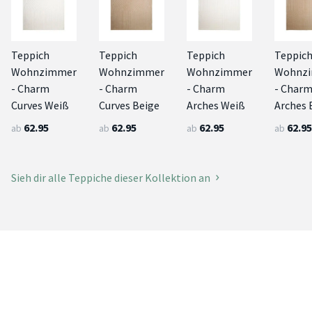
Teppich
Teppich
Teppich
Teppic
Wohnzimmer
Wohnzimmer
Wohnzimmer
Wohnz
- Charm
- Charm
- Charm
- Char
Curves Weiß
Curves Beige
Arches Weiß
Arches 
62.95
62.95
62.95
62.95
ab
ab
ab
ab
Sieh dir alle Teppiche dieser Kollektion an