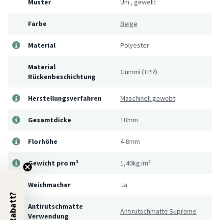
Muster
Uni
,
gewellt
Farbe
Beige
Material
Polyester
Material
Gummi (TPR)
Rückenbeschichtung
Herstellungsverfahren
Maschinell gewebt
Gesamtdicke
10mm
Florhöhe
4-8mm
Gewicht pro m²
1,40kg/m²
Weichmacher
Ja
5% Rabatt?
Antirutschmatte
Antirutschmatte Supreme
Verwendung