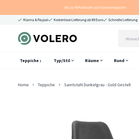
Bis zu 40% Rabatt auf Outdoorteppiche
Klarna & Paypal
Kostenlose Lieferung ab 89 Euro
Schnelle Lieferung
Teppiche
Typ/Stil
Räume
Rund
Home
Teppiche
Samtstuhl Dunkelgrau - Gold Gestell