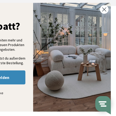
% Rabatt auf deine erste Bestellung
att?
elde dich für unseren Newsletter an und entdecke neue
ollektionen, Angebote und Wohnideen als Erstes
eiten mehr und
neuen Produkten
Angeboten.
Anmelden
ltst du außerdem
ste Bestellung.
elden
nke