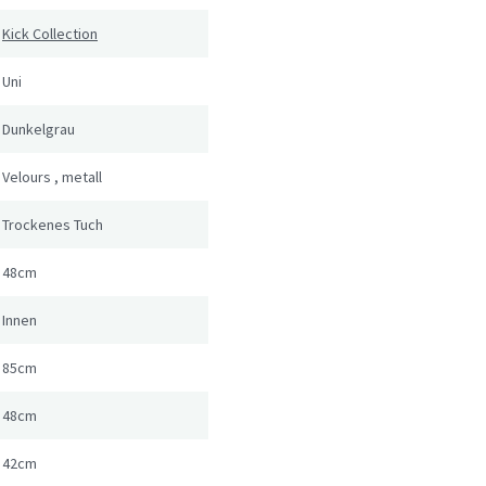
Kick Collection
Uni
Dunkelgrau
Velours
,
metall
Trockenes Tuch
48cm
Innen
85cm
48cm
42cm