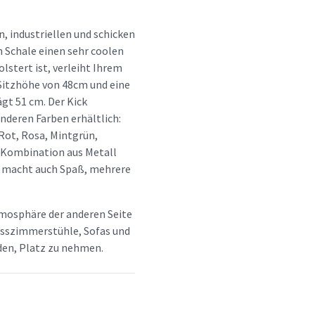
, industriellen und schicken
n Schale einen sehr coolen
stert ist, verleiht Ihrem
Sitzhöhe von 48cm und eine
gt 51 cm. Der Kick
anderen Farben erhältlich:
Rot, Rosa, Mintgrün,
 Kombination aus Metall
Es macht auch Spaß, mehrere
tmosphäre der anderen Seite
 Esszimmerstühle, Sofas und
aden, Platz zu nehmen.