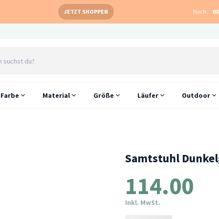
JETZT SHOPPEN
Noch:
03
Farbe
Material
Größe
Läufer
Outdoor
Samtstuhl Dunkelg
114.00
Inkl. MwSt.