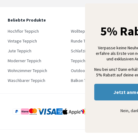
Beliebte Produkte
5
5% Rab
M
Hochflor Teppich
Wollteppich
K
Vintage Teppich
Runde Teppich
Verpasse keine Neuh
Jute Teppich
Schlafzimmer Teppich
erfahre als Erste von 
und exklusiven 
Moderner Teppich
Teppich Outlet
Neu bei uns? Dann erhä
Wohnzimmer Teppich
Outdoor Teppich
5% Rabatt auf deine er
Waschbarer Teppich
Balkon Teppich
Jetzt anm
Nein, da