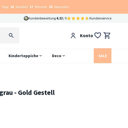
Tage
18
Stunden
57
Minuten
38
Sekunden
Kundenbewertung
4.22
/ 5
Kundenservice
Konto
Kinderteppiche
Deco
SALE
rau - Gold Gestell