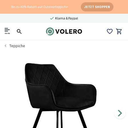
Bis zu 40% Rabatt auf Outdoorteppiche
JETZT SHOPPEN
Klarna & Paypal
menu
Teppiche