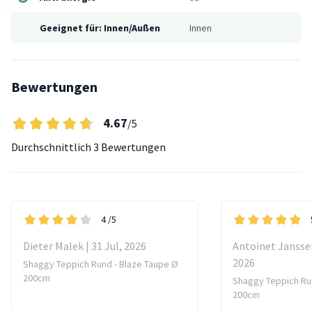
Geeignet für: Innen/Außen
Innen
Bewertungen
4.67
/5
Durchschnittlich
3 Bewertungen
4
/5
Dieter Malek | 31 Jul, 2026
Antoinet Janssen-
2026
Shaggy Teppich Rund - Blaze Taupe Ø
200cm
Shaggy Teppich Ru
200cm