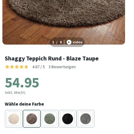
1
/
8
video
Shaggy Teppich Rund - Blaze Taupe
4.67 / 5
3 Bewertungen
54.95
Inkl. MwSt.
Wähle deine Farbe
Beige
Taupe
Grün
Schwarz
Grau