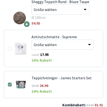
Shaggy Teppich Rund - Blaze Taupe
Ø 100cm
+
54.95
Antirutschmatte - Supreme
17.95
vanaf
10
% Rabatt
Teppichreiniger - James Starters Set
26.96
29.95
10
% Rabatt
Kombirabatt:
81.91
84.90