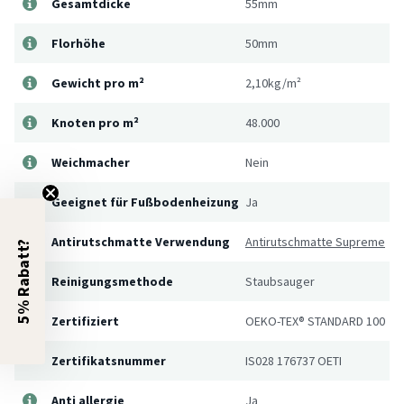
Gesamtdicke
55mm
Florhöhe
50mm
Gewicht pro m²
2,10kg/m²
Knoten pro m²
48.000
Weichmacher
Nein
Geeignet für Fußbodenheizung
Ja
Antirutschmatte Verwendung
Antirutschmatte Supreme
5% Rabatt?
Reinigungsmethode
Staubsauger
Zertifiziert
OEKO-TEX® STANDARD 100
Zertifikatsnummer
IS028 176737 OETI
Anti allergie
Ja