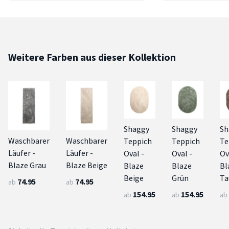
Weitere Farben aus dieser Kollektion
Shaggy
Shaggy
Sh
Waschbarer
Waschbarer
Teppich
Teppich
Te
Läufer -
Läufer -
Oval -
Oval -
Ov
Blaze Grau
Blaze Beige
Blaze
Blaze
Bl
Beige
Grün
Ta
74.95
74.95
ab
ab
154.95
154.95
ab
ab
ab