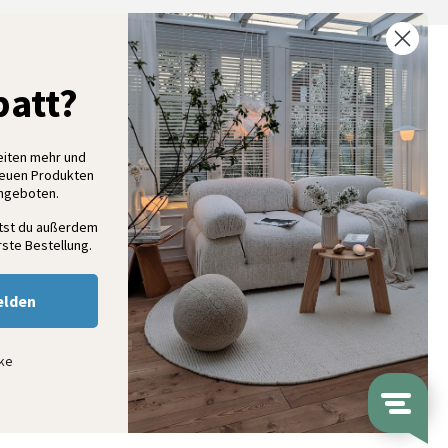
% Rabatt auf deine erste Bestellung
att?
elde dich für unseren Newsletter an und entdecke neue
ollektionen, Angebote und Wohnideen als Erstes
eiten mehr und
neuen Produkten
Angeboten.
Anmelden
ltst du außerdem
ste Bestellung.
elden
nke