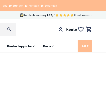
Tage
10
Stunden
13
Minuten
26
Sekunden
Kundenbewertung
4.22
/ 5
Kundenservice
Konto
Kinderteppiche
Deco
SALE