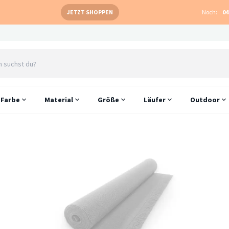
JETZT SHOPPEN
Noch:
04
Farbe
Material
Größe
Läufer
Outdoor