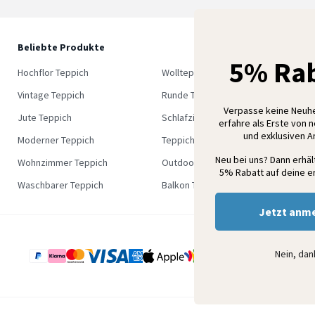
Beliebte Produkte
5
5% Rab
M
Hochflor Teppich
Wollteppich
K
Vintage Teppich
Runde Teppich
Verpasse keine Neuh
Jute Teppich
Schlafzimmer Teppich
erfahre als Erste von 
und exklusiven 
Moderner Teppich
Teppich Outlet
Neu bei uns? Dann erhä
Wohnzimmer Teppich
Outdoor Teppich
5% Rabatt auf deine er
Waschbarer Teppich
Balkon Teppich
Jetzt anm
Nein, da