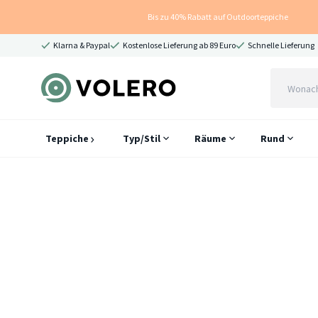
Bis zu 40% Rabatt auf Outdoorteppiche
Klarna & Paypal
Kostenlose Lieferung ab 89 Euro
Schnelle Lieferung
Teppiche
Typ/Stil
Räume
Rund