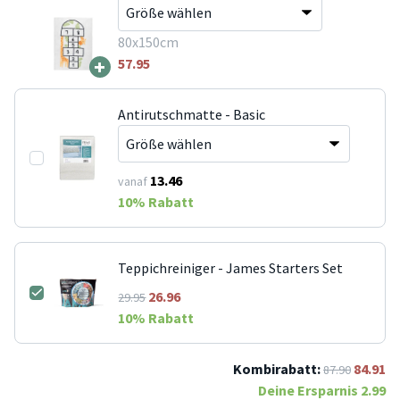
80x150cm
+
57.95
Antirutschmatte - Basic
13.46
vanaf
10
% Rabatt
Teppichreiniger - James Starters Set
26.96
29.95
10
% Rabatt
Kombirabatt:
84.91
87.90
Deine Ersparnis
2.99