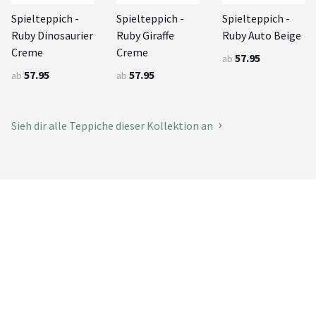
Spielteppich -
Spielteppich -
Spielteppich -
Ruby Dinosaurier
Ruby Giraffe
Ruby Auto Beige
Creme
Creme
57.95
ab
57.95
57.95
ab
ab
Sieh dir alle Teppiche dieser Kollektion an