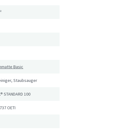
²
hmatte Basic
iniger, Staubsauger
® STANDARD 100
737 OETI