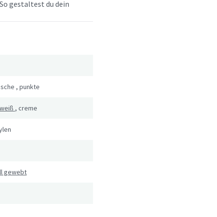
So gestaltest du dein
ische
,
punkte
weiß
,
creme
ylen
ll gewebt