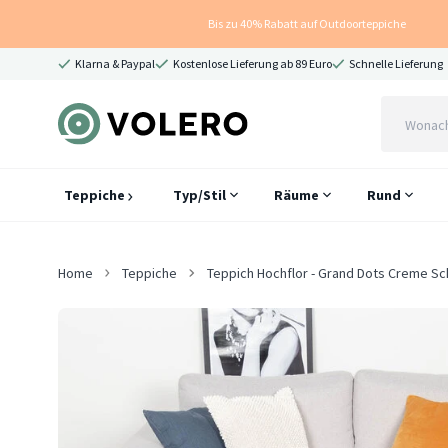
Bis zu 40% Rabatt auf Outdoorteppiche
Klarna & Paypal
Kostenlose Lieferung ab 89 Euro
Schnelle Lieferung
Teppiche
Typ/Stil
Räume
Rund
Home
Teppiche
Teppich Hochflor - Grand Dots Creme S