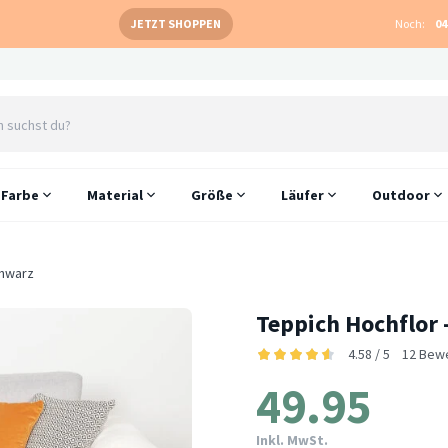
JETZT SHOPPEN
Noch:
04
Farbe
Material
Größe
Läufer
Outdoor
chwarz
Teppich Hochflor
4.58 / 5
12 Bew
49.95
Inkl. MwSt.