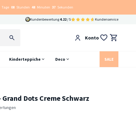
Tage
08
Stunden
48
Minuten
36
Sekunden
Kundenbewertung
4.22
/ 5
Kundenservice
Konto
Kinderteppiche
Deco
SALE
 - Grand Dots Creme Schwarz
ertungen