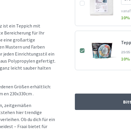
vanaf
10
% 
 ist ein Teppich mit
te Bereicherung für Ihr
he eine großartige
Tepp
nen Mustern und Farben
29.95
ür jeden Einrichtungsstil ein
10
% 
 aus Polypropylen gefertigt.
 ganz leicht sauber halten
edenen Größen erhältlich:
m en 230x330cm .
Bit
hen, zeitgemäßen
tstehen hier trendige
erleihen. Ob du dich für ein
idest – Fraai bietet für