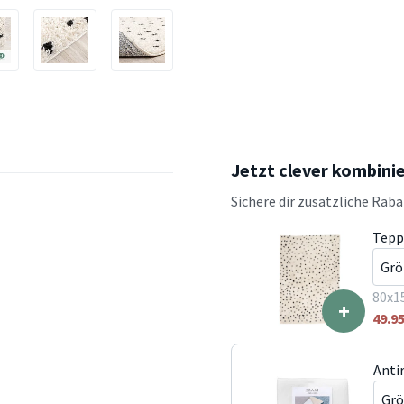
Jetzt clever kombini
Sichere dir zusätzliche Rab
Tepp
80x1
+
49.9
Anti