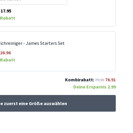
17.95
Rabatt
ichreiniger - James Starters Set
26.96
Rabatt
Kombirabatt:
76.91
79.90
Deine Ersparnis
2.99
te zuerst eine Größe auswählen