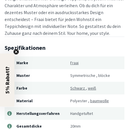
Charakter und Atmosphäre verleihen. Ob du dich für ein
dezentes Muster oder ein ausdrucksstarkes Design
entscheidest – Fraai bietet für jeden Wohnstil ein
Teppichdesign mit individueller Note. So gestaltest du dein
Zuhause ganz nach deinem Stil. Your home, your style.
Spezifikationen
Marke
Fraai
5% Rabatt?
Muster
Symmetrische
,
blöcke
Farbe
Schwarz
,
weiß
Material
Polyester
,
baumwolle
Herstellungsverfahren
Handgetuftet
Gesamtdicke
20mm