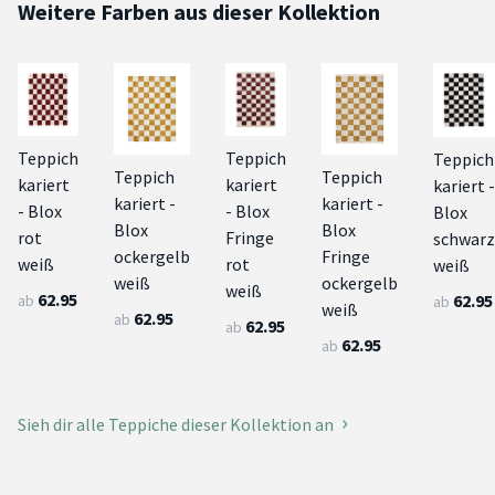
Weitere Farben aus dieser Kollektion
Teppich
Teppich
Teppich
Teppich
Teppich
kariert
kariert
kariert -
kariert -
kariert -
- Blox
- Blox
Blox
Blox
Blox
rot
Fringe
schwarz
ockergelb
Fringe
weiß
rot
weiß
weiß
ockergelb
weiß
62.95
62.95
ab
ab
weiß
62.95
ab
62.95
ab
62.95
ab
Sieh dir alle Teppiche dieser Kollektion an