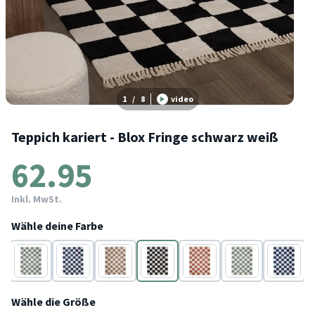
1
/
8
video
Teppich kariert - Blox Fringe schwarz weiß
62.95
Inkl. MwSt.
Wähle deine Farbe
cotta
Weiß
Blau
Beige
Schwarz
Terracotta
Weiß
Blau
B
Wähle die Größe