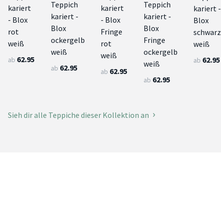
Teppich
Teppich
kariert
kariert
kariert -
kariert -
kariert -
- Blox
- Blox
Blox
Blox
Blox
rot
Fringe
schwarz
ockergelb
Fringe
weiß
rot
weiß
weiß
ockergelb
weiß
62.95
62.95
ab
ab
weiß
62.95
ab
62.95
ab
62.95
ab
Sieh dir alle Teppiche dieser Kollektion an