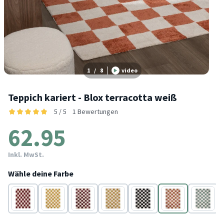
1
/
8
video
Teppich kariert - Blox terracotta weiß
5 / 5
1 Bewertungen
62.95
Inkl. MwSt.
Wähle deine Farbe
Rot
Gelb
Rot
Gelb
Schwarz/weiß
Terracotta
Weiß