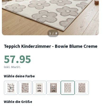
1
/
8
Teppich Kinderzimmer - Bowie Blume Creme
57.95
Inkl. MwSt.
Wähle deine Farbe
Creme
Taupe
Creme
Taupe
Creme
Taupe
Wähle die Größe