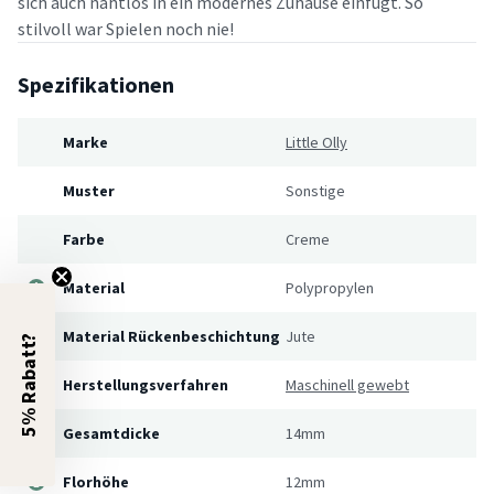
sich auch nahtlos in ein modernes Zuhause einfügt. So
stilvoll war Spielen noch nie!
Spezifikationen
Marke
Little Olly
Muster
Sonstige
Farbe
Creme
Material
Polypropylen
Material Rückenbeschichtung
Jute
5% Rabatt?
Herstellungsverfahren
Maschinell gewebt
Gesamtdicke
14mm
Florhöhe
12mm