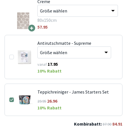
Creme
80x150cm
+
57.95
Antirutschmatte - Supreme
17.95
vanaf
10
% Rabatt
Teppichreiniger - James Starters Set
26.96
29.95
10
% Rabatt
Kombirabatt:
84.91
87.90