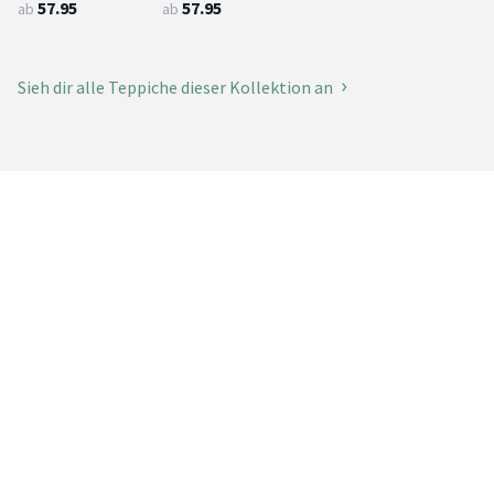
57.95
57.95
ab
ab
Sieh dir alle Teppiche dieser Kollektion an