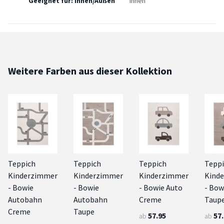
Geeignet für: Innen/Außen
Innen
Weitere Farben aus dieser Kollektion
Teppich
Teppich
Teppich
Tepp
Kinderzimmer
Kinderzimmer
Kinderzimmer
Kind
- Bowie
- Bowie
- Bowie Auto
- Bow
Autobahn
Autobahn
Creme
Taup
Creme
Taupe
57.95
57
ab
ab