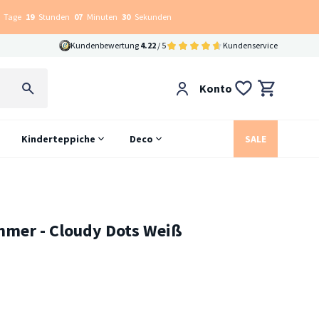
Tage
19
Stunden
07
Minuten
29
Sekunden
Kundenbewertung
4.22
/ 5
Kundenservice
Konto
Kinderteppiche
Deco
SALE
mmer - Cloudy Dots Weiß