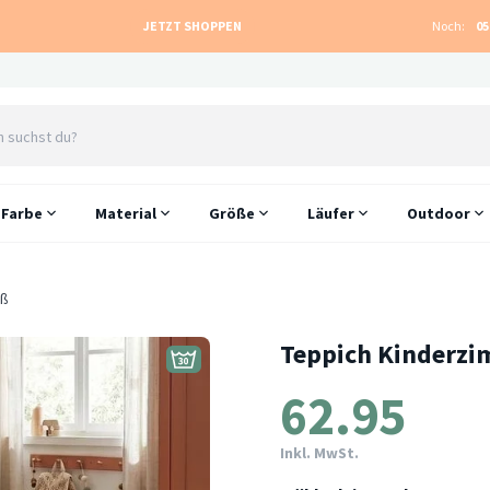
JETZT SHOPPEN
Noch:
05
Farbe
Material
Größe
Läufer
Outdoor
iß
Teppich Kinderzi
62.95
Inkl. MwSt.