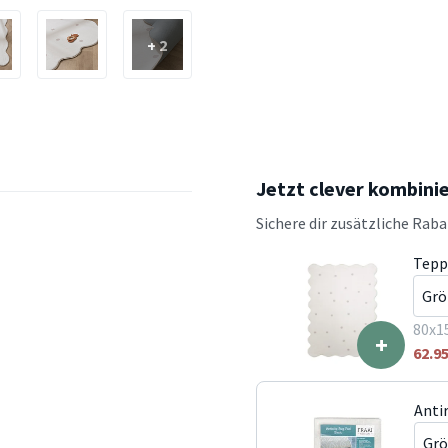
+ 2
Jetzt clever kombini
Sichere dir zusätzliche Rab
Tepp
80x1
+
62.9
Anti