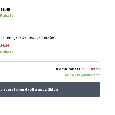
13.46
Rabatt
ichreiniger - James Starters Set
26.96
Rabatt
Kombirabatt:
89.91
92.90
Deine Ersparnis
2.99
te zuerst eine Größe auswählen