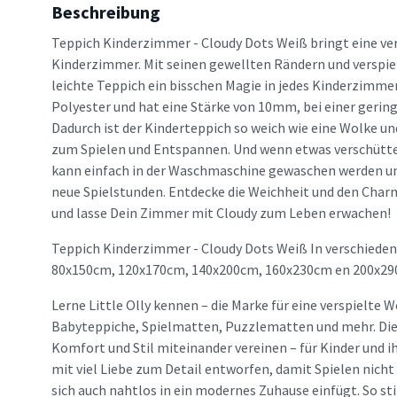
Beschreibung
Teppich Kinderzimmer - Cloudy Dots Weiß bringt eine v
Kinderzimmer. Mit seinen gewellten Rändern und verspie
leichte Teppich ein bisschen Magie in jedes Kinderzimme
Polyester und hat eine Stärke von 10mm, bei einer geri
Dadurch ist der Kinderteppich so weich wie eine Wolke un
zum Spielen und Entspannen. Und wenn etwas verschüttet
kann einfach in der Waschmaschine gewaschen werden und
neue Spielstunden. Entdecke die Weichheit und den Char
und lasse Dein Zimmer mit Cloudy zum Leben erwachen!
Teppich Kinderzimmer - Cloudy Dots Weiß In verschieden
80x150cm, 120x170cm, 140x200cm, 160x230cm en 200x29
Lerne Little Olly kennen – die Marke für eine verspielte W
Babyteppiche, Spielmatten, Puzzlematten und mehr. Die M
Komfort und Stil miteinander vereinen – für Kinder und ih
mit viel Liebe zum Detail entworfen, damit Spielen nich
sich auch nahtlos in ein modernes Zuhause einfügt. So sti