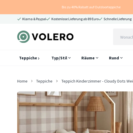
Bis zu 40% Rabatt auf Outdoorteppiche
Klarna & Paypal
Kostenlose Lieferung ab 89 Euro
Schnelle Lieferung
Teppiche
Typ/Stil
Räume
Rund
Home
Teppiche
Teppich Kinderzimmer - Cloudy Dots We