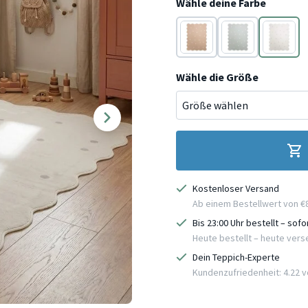
Wähle deine Farbe
Beige
Mint
Weiß
Wähle die Größe
Kostenloser Versand
Ab einem Bestellwert von €
Bis 23:00 Uhr bestellt – sof
Heute bestellt – heute ver
Dein Teppich-Experte
Kundenzufriedenheit: 4.22 vo