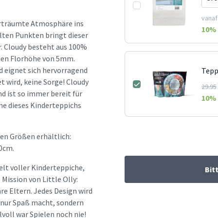
vanaf
erträumte Atmosphäre ins
10
% 
lten Punkten bringt dieser
r. Cloudy besteht aus 100%
ngen Florhöhe von 5mm.
d eignet sich hervorragend
Tepp
 wird, keine Sorge! Cloudy
29.95
 ist so immer bereit für
10
% 
me dieses Kinderteppichs
en Größen erhältlich:
0cm.
elt voller Kinderteppiche,
Bit
ission von Little Olly:
re Eltern. Jedes Design wird
t nur Spaß macht, sondern
lvoll war Spielen noch nie!