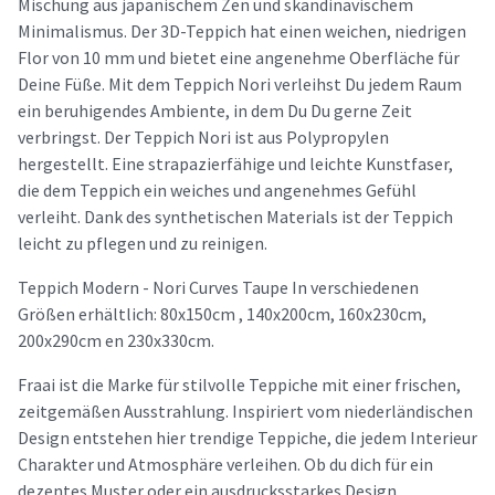
Mischung aus japanischem Zen und skandinavischem
Minimalismus. Der 3D-Teppich hat einen weichen, niedrigen
Flor von 10 mm und bietet eine angenehme Oberfläche für
Deine Füße. Mit dem Teppich Nori verleihst Du jedem Raum
ein beruhigendes Ambiente, in dem Du Du gerne Zeit
verbringst. Der Teppich Nori ist aus Polypropylen
hergestellt. Eine strapazierfähige und leichte Kunstfaser,
die dem Teppich ein weiches und angenehmes Gefühl
verleiht. Dank des synthetischen Materials ist der Teppich
leicht zu pflegen und zu reinigen.
Teppich Modern - Nori Curves Taupe In verschiedenen
Größen erhältlich: 80x150cm , 140x200cm, 160x230cm,
200x290cm en 230x330cm.
Fraai ist die Marke für stilvolle Teppiche mit einer frischen,
zeitgemäßen Ausstrahlung. Inspiriert vom niederländischen
Design entstehen hier trendige Teppiche, die jedem Interieur
Charakter und Atmosphäre verleihen. Ob du dich für ein
dezentes Muster oder ein ausdrucksstarkes Design