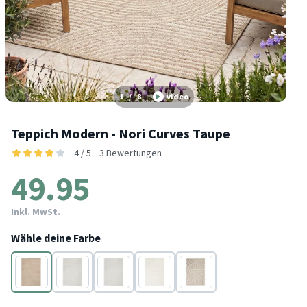
1
/
8
video
Teppich Modern - Nori Curves Taupe
4 / 5
3 Bewertungen
49.95
Inkl. MwSt.
Wähle deine Farbe
Taupe
Weiß
Taupe
Weiß
Taupe