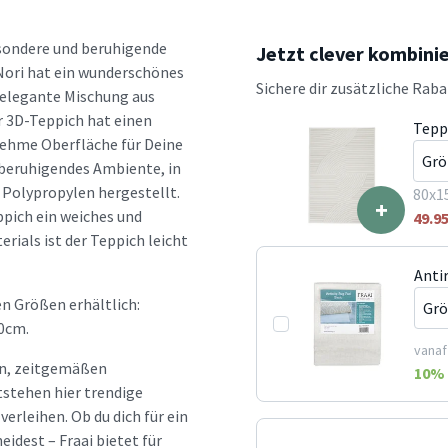
esondere und beruhigende
Jetzt clever kombini
Nori hat ein wunderschönes
Sichere dir zusätzliche Rab
 elegante Mischung aus
 3D-Teppich hat einen
Tepp
nehme Oberfläche für Deine
 beruhigendes Ambiente, in
s Polypropylen hergestellt.
80x1
+
ppich ein weiches und
49.9
ials ist der Teppich leicht
Anti
n Größen erhältlich:
0cm.
vanaf
hen, zeitgemäßen
10
% 
tstehen hier trendige
erleihen. Ob du dich für ein
idest – Fraai bietet für