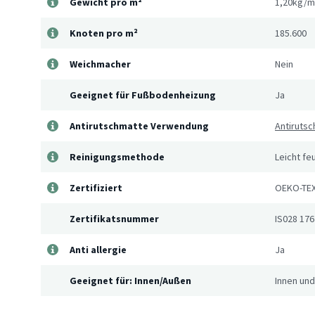
Gewicht pro m²
1,20kg/m
Knoten pro m²
185.600
Weichmacher
Nein
Geeignet für Fußbodenheizung
Ja
Antirutschmatte Verwendung
Antirutsc
Reinigungsmethode
Leicht fe
Zertifiziert
OEKO-TEX
Zertifikatsnummer
IS028 176
Anti allergie
Ja
Geeignet für: Innen/Außen
Innen un