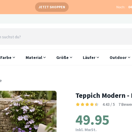
JETZT SHOPPEN
Noch:
04
Farbe
Material
Größe
Läufer
Outdoor
e
Teppich Modern - 
4.43 / 5
7 Bewe
49.95
Inkl. MwSt.