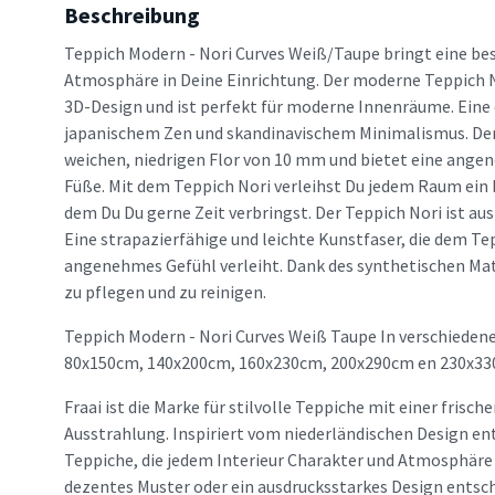
Beschreibung
Teppich Modern - Nori Curves Weiß/Taupe bringt eine b
Atmosphäre in Deine Einrichtung. Der moderne Teppich 
3D-Design und ist perfekt für moderne Innenräume. Eine
japanischem Zen und skandinavischem Minimalismus. Der
weichen, niedrigen Flor von 10 mm und bietet eine ange
Füße. Mit dem Teppich Nori verleihst Du jedem Raum ein
dem Du Du gerne Zeit verbringst. Der Teppich Nori ist au
Eine strapazierfähige und leichte Kunstfaser, die dem Te
angenehmes Gefühl verleiht. Dank des synthetischen Mater
zu pflegen und zu reinigen.
Teppich Modern - Nori Curves Weiß Taupe In verschiedene
80x150cm, 140x200cm, 160x230cm, 200x290cm en 230x33
Fraai ist die Marke für stilvolle Teppiche mit einer frisc
Ausstrahlung. Inspiriert vom niederländischen Design en
Teppiche, die jedem Interieur Charakter und Atmosphäre v
dezentes Muster oder ein ausdrucksstarkes Design entsche