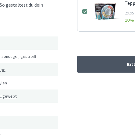
Tepp
So gestaltest du dein
29.95
10
% 
,
sonstige
,
gestreift
Bit
upe
ylen
ll gewebt