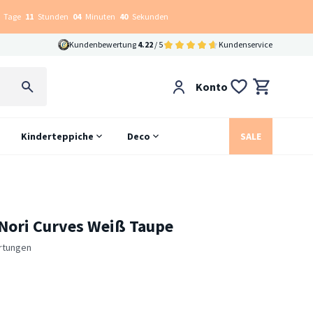
Tage
11
Stunden
04
Minuten
39
Sekunden
Kundenbewertung
4.22
/ 5
Kundenservice
Konto
Kinderteppiche
Deco
SALE
Nori Curves Weiß Taupe
rtungen