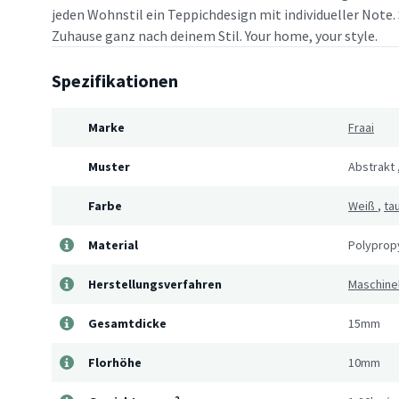
jeden Wohnstil ein Teppichdesign mit individueller Note. 
Zuhause ganz nach deinem Stil. Your home, your style.
Spezifikationen
Marke
Fraai
Muster
Abstrakt
Farbe
Weiß
,
ta
Material
Polyprop
Herstellungsverfahren
Maschine
Gesamtdicke
15mm
Florhöhe
10mm