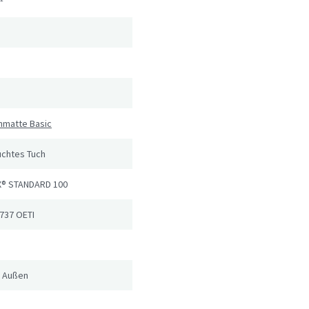
²
hmatte Basic
uchtes Tuch
® STANDARD 100
737 OETI
d Außen