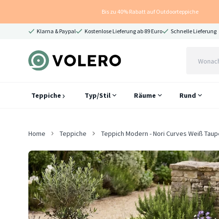
Bis zu 40% Rabatt auf Outdoorteppiche
Klarna & Paypal
Kostenlose Lieferung ab 89 Euro
Schnelle Lieferung
Teppiche
Typ/Stil
Räume
Rund
Home
Teppiche
Teppich Modern - Nori Curves Weiß Taup