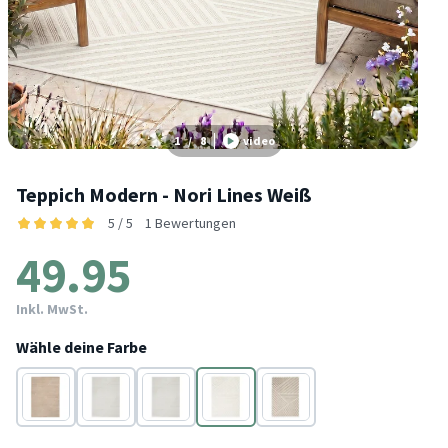
1
/
8
video
Teppich Modern - Nori Lines Weiß
5 / 5
1 Bewertungen
49.95
Inkl. MwSt.
Wähle deine Farbe
Taupe
Weiß
Taupe
Weiß
Taupe