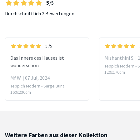
5
/5
Durchschnittlich
2 Bewertungen
5
/5
Das Innere des Hauses ist
Mishanthini S. | 
wunderschön
Teppich Modern - 
120x170cm
Mf W. | 07 Jul, 2024
Teppich Modern - Sarge Bunt
160x230cm
Weitere Farben aus dieser Kollektion