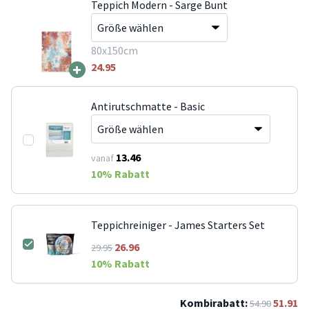
Teppich Modern - Sarge Bunt
80x150cm
+
24.95
Antirutschmatte - Basic
13.46
vanaf
10
% Rabatt
Teppichreiniger - James Starters Set
26.96
29.95
10
% Rabatt
Kombirabatt:
51.91
54.90