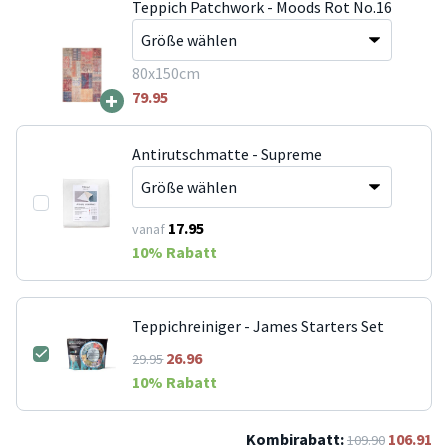
Teppich Patchwork - Moods Rot No.16
80x150cm
+
79.95
Antirutschmatte - Supreme
17.95
vanaf
10
% Rabatt
Teppichreiniger - James Starters Set
26.96
29.95
10
% Rabatt
Kombirabatt:
106.91
109.90