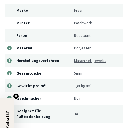
Marke
Fraai
Muster
Patchwork
Farbe
Rot
,
bunt
Material
Polyester
Herstellungsverfahren
Maschinell gewebt
Gesamtdicke
5mm
Gewicht pro m²
1,80kg/m²
Weichmacher
Nein
Geeignet für
5% Rabatt?
Ja
Fußbodenheizung