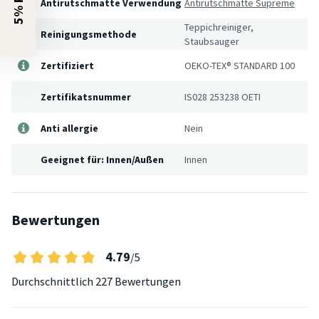
Antirutschmatte Verwendung
Antirutschmatte Supreme
Teppichreiniger,
Reinigungsmethode
Staubsauger
Zertifiziert
OEKO-TEX® STANDARD 100
Zertifikatsnummer
IS028 253238 OETI
Anti allergie
Nein
Geeignet für: Innen/Außen
Innen
Bewertungen
4.79
/5
Durchschnittlich
227 Bewertungen