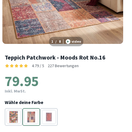
1
/
8
video
Teppich Patchwork - Moods Rot No.16
4.79 / 5
227 Bewertungen
79.95
Inkl. MwSt.
Wähle deine Farbe
Bunt
Rot
Rot