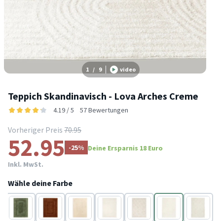
1
/
9
video
Teppich Skandinavisch - Lova Arches Creme
4.19 / 5
57 Bewertungen
Vorheriger Preis
70.95
52.95
-25%
Deine Ersparnis 18 Euro
Inkl. MwSt.
Wähle deine Farbe