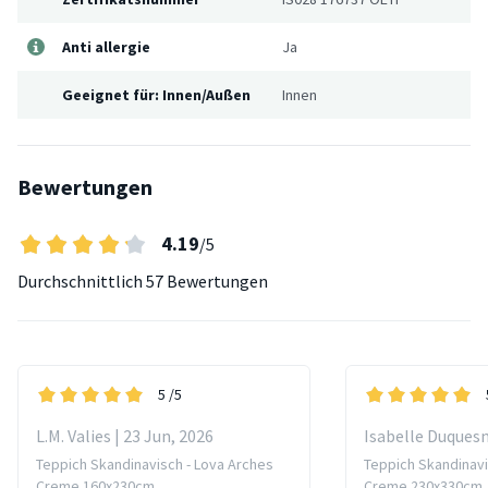
Anti allergie
Ja
Geeignet für: Innen/Außen
Innen
Bewertungen
4.19
/5
Durchschnittlich
57 Bewertungen
5
/5
L.M. Valies | 23 Jun, 2026
Isabelle Duquesn
Teppich Skandinavisch - Lova Arches
Teppich Skandinavi
Creme 160x230cm
Creme 230x330cm