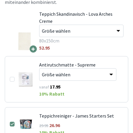
miteinander kombinierst.
Teppich Skandinavisch - Lova Arches
Creme
80x150cm
+
52.95
Antirutschmatte - Supreme
17.95
vanaf
10
% Rabatt
Teppichreiniger - James Starters Set
26.96
29.95
10
% Rabatt