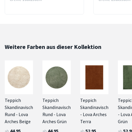
Weitere Farben aus dieser Kollektion
Teppich
Teppich
Teppich
Teppic
Skandinavisch
Skandinavisch
Skandinavisch
Skandi
Rund - Lova
Rund - Lova
- Lova Arches
- Lova
Arches Beige
Arches Grün
Terra
Grün
44.95
44.95
52.95
52.9
ab
ab
ab
ab