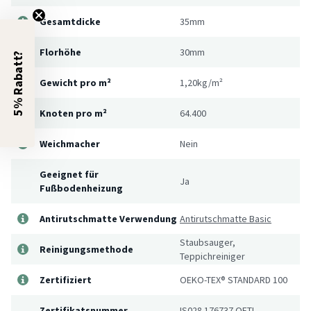
Gesamtdicke
35mm
Florhöhe
30mm
5% Rabatt?
Gewicht pro m²
1,20kg/m²
Knoten pro m²
64.400
Weichmacher
Nein
Geeignet für
Ja
Fußbodenheizung
Antirutschmatte Verwendung
Antirutschmatte Basic
Staubsauger,
Reinigungsmethode
Teppichreiniger
Zertifiziert
OEKO-TEX® STANDARD 100
Zertifikatsnummer
IS028 176737 OETI