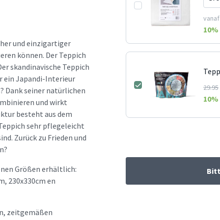
vanaf
10
% 
her und einzigartiger
zieren können. Der Teppich
Der skandinavische Teppich
Tepp
r ein Japandi-Interieur
29.95
? Dank seiner natürlichen
10
% 
ombinieren und wirkt
uktur besteht aus dem
-Teppich sehr pflegeleicht
ind. Zurück zu Frieden und
en?
nen Größen erhältlich:
Bit
m, 230x330cm en
hen, zeitgemäßen