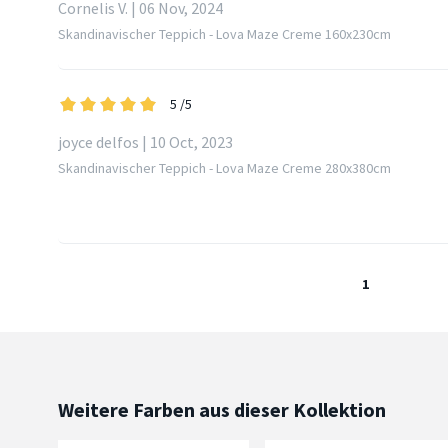
Cornelis V. | 06 Nov, 2024
Skandinavischer Teppich - Lova Maze Creme 160x230cm
5
/5
joyce delfos | 10 Oct, 2023
Skandinavischer Teppich - Lova Maze Creme 280x380cm
1
Weitere Farben aus dieser Kollektion