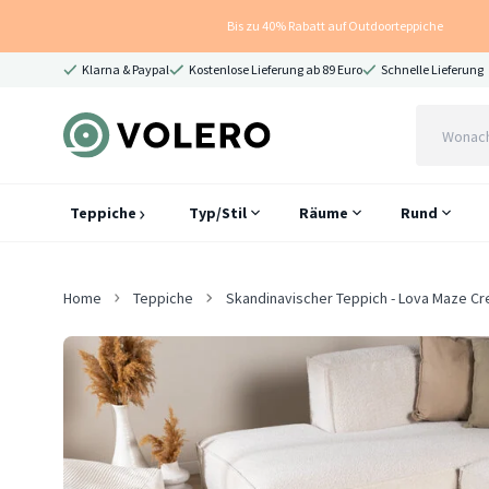
Bis zu 40% Rabatt auf Outdoorteppiche
Klarna & Paypal
Kostenlose Lieferung ab 89 Euro
Schnelle Lieferung
Teppiche
Typ/Stil
Räume
Rund
Home
Teppiche
Skandinavischer Teppich - Lova Maze C