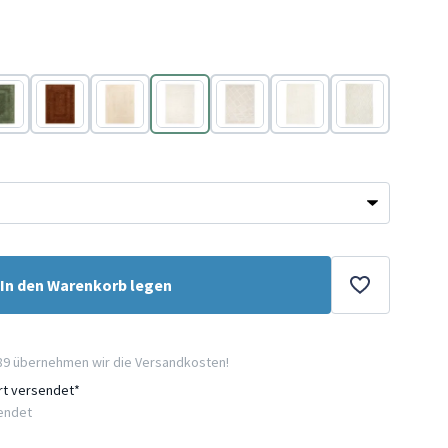
ün
Terracotta
Beige
Creme
Creme
Creme
Creme
In den Warenkorb legen
89 übernehmen wir die Versandkosten!
ort versendet*
sendet