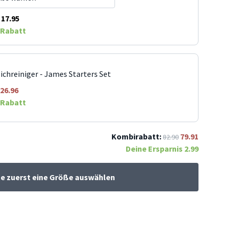
17.95
Rabatt
ichreiniger - James Starters Set
26.96
Rabatt
Kombirabatt:
79.91
82.90
Deine Ersparnis
2.99
te zuerst eine Größe auswählen