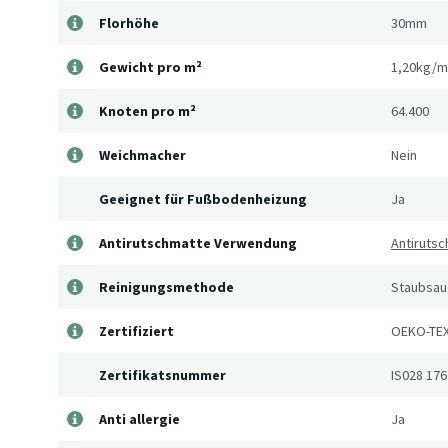
Florhöhe
30mm
Gewicht pro m²
1,20kg/m
Knoten pro m²
64.400
Weichmacher
Nein
Geeignet für Fußbodenheizung
Ja
Antirutschmatte Verwendung
Antirutsc
Reinigungsmethode
Staubsaug
Zertifiziert
OEKO-TEX
Zertifikatsnummer
IS028 176
Anti allergie
Ja