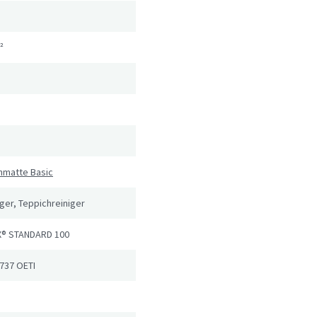
²
hmatte Basic
er, Teppichreiniger
® STANDARD 100
737 OETI