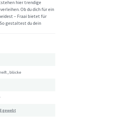
tstehen hier trendige
erleihen. Ob du dich für ein
idest – Fraai bietet für
So gestaltest du dein
eift
,
blöcke
r
ll gewebt