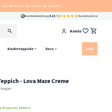
Tage
09
Stunden
33
Minuten
29
Sekunden
Kundenbewertung
4.22
/ 5
Kundenservice
Konto
Kinderteppiche
Deco
SALE
Teppich - Lova Maze Creme
rtungen
e Ersparnis 18 Euro