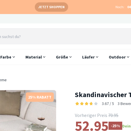
JETZT SHOPPEN
Noch:
04
Farbe
Material
Größe
Läufer
Outdoor
reme
Skandinavischer 
25% RABATT
3.67 / 5
3 Bewe
Vorheriger Preis
70.95
52.95
-25%
Dein