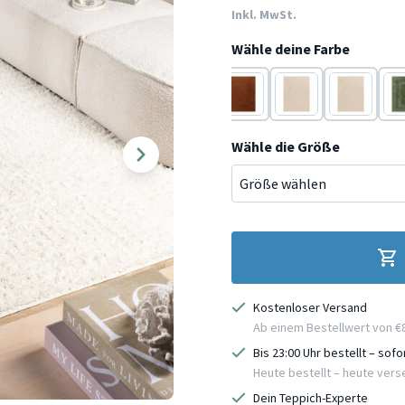
Inkl. MwSt.
Wähle deine Farbe
Terracotta
Grün
Beige
Grün
Terracotta
Beige
Beige
Gr
Wähle die Größe
Kostenloser Versand
Ab einem Bestellwert von €
Bis 23:00 Uhr bestellt – sof
Heute bestellt – heute ver
Dein Teppich-Experte