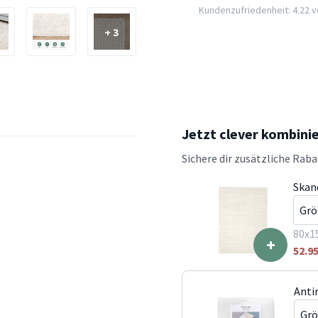
Kundenzufriedenheit: 4.22 vo
+ 3
Jetzt clever kombini
Sichere dir zusätzliche Rab
Skan
80x1
+
52.9
Anti