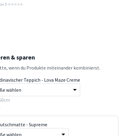
n 5 ⭐️⭐️⭐️⭐️⭐️
eren & sparen
atte, wenn du Produkte miteinander kombinierst.
dinavischer Teppich - Lova Maze Creme
50cm
5
rutschmatte - Supreme