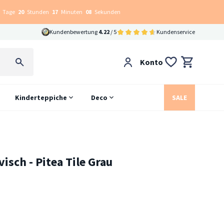
Tage
20
Stunden
17
Minuten
07
Sekunden
Kundenbewertung
4.22
/ 5
Kundenservice
Konto
Kinderteppiche
Deco
SALE
isch - Pitea Tile Grau