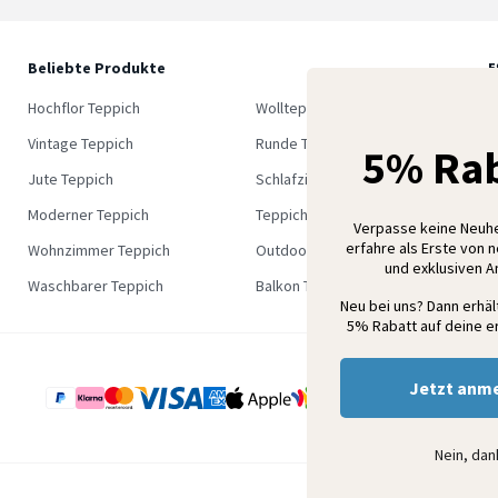
Beliebte Produkte
5
M
Hochflor Teppich
Wollteppich
K
Vintage Teppich
Runde Teppich
5% Rab
Jute Teppich
Schlafzimmer Teppich
Moderner Teppich
Teppich Outlet
Verpasse keine Neuh
erfahre als Erste von 
Wohnzimmer Teppich
Outdoor Teppich
und exklusiven 
Waschbarer Teppich
Balkon Teppich
Neu bei uns? Dann erhä
5% Rabatt auf deine er
Jetzt anm
Nein, da