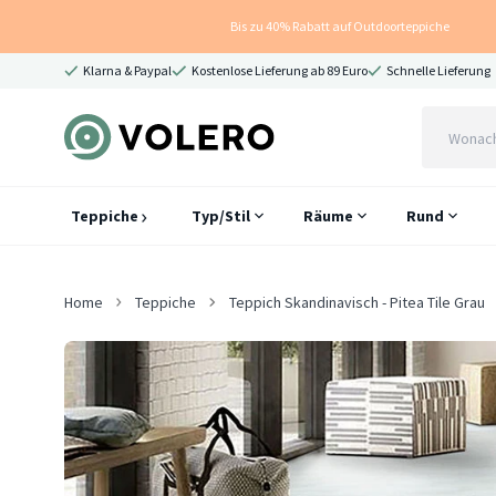
Bis zu 40% Rabatt auf Outdoorteppiche
Klarna & Paypal
Kostenlose Lieferung ab 89 Euro
Schnelle Lieferung
Teppiche
Typ/Stil
Räume
Rund
Home
Teppiche
Teppich Skandinavisch - Pitea Tile Grau