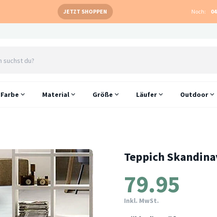
JETZT SHOPPEN
Noch:
04
Farbe
Material
Größe
Läufer
Outdoor
Teppich Skandinav
79.95
Inkl. MwSt.