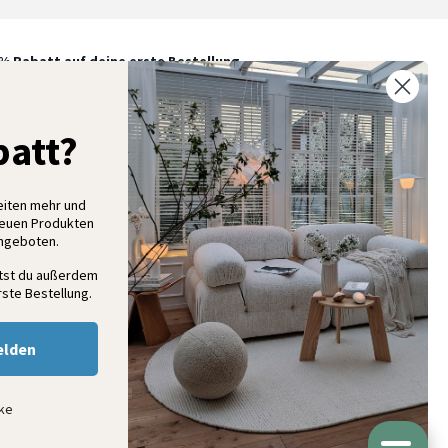
% Rabatt auf deine erste Bestellung
elde dich für unseren Newsletter an und entdecke neue
ollektionen, Angebote und Wohnideen als Erstes
att?
eiten mehr und
Anmelden
neuen Produkten
Angeboten.
ltst du außerdem
ste Bestellung.
elden
nke