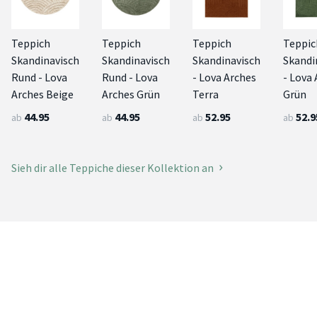
Teppich
Teppich
Teppich
Teppic
Skandinavisch
Skandinavisch
Skandinavisch
Skandi
Rund - Lova
Rund - Lova
- Lova Arches
- Lova
Arches Beige
Arches Grün
Terra
Grün
44.95
44.95
52.95
52.9
ab
ab
ab
ab
Sieh dir alle Teppiche dieser Kollektion an