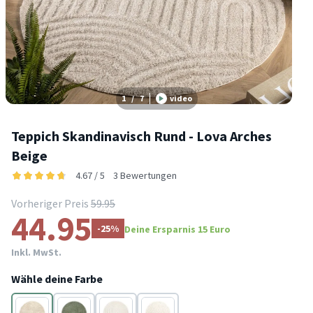
1
/
7
video
Teppich Skandinavisch Rund - Lova Arches
Beige
4.67 / 5
3 Bewertungen
Vorheriger Preis
59.95
44.95
-25%
Deine Ersparnis 15 Euro
Inkl. MwSt.
Wähle deine Farbe