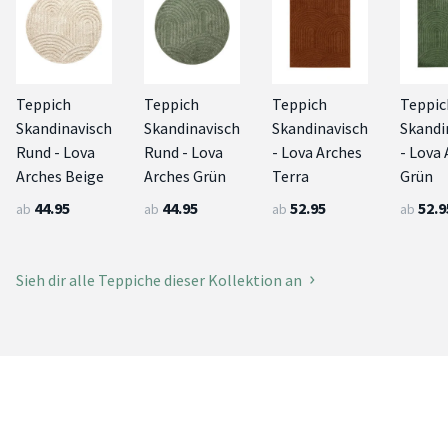
Teppich
Teppich
Teppich
Teppic
Skandinavisch
Skandinavisch
Skandinavisch
Skandi
Rund - Lova
Rund - Lova
- Lova Arches
- Lova
Arches Beige
Arches Grün
Terra
Grün
44.95
44.95
52.95
52.9
ab
ab
ab
ab
Sieh dir alle Teppiche dieser Kollektion an