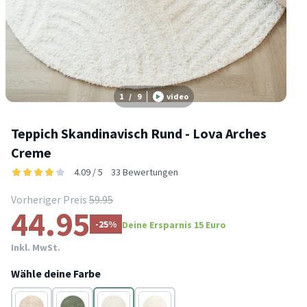
1
/
9
video
Teppich Skandinavisch Rund - Lova Arches
Creme
4.09 / 5
33 Bewertungen
Vorheriger Preis
59.95
44.95
-25%
Deine Ersparnis 15 Euro
Inkl. MwSt.
Wähle deine Farbe