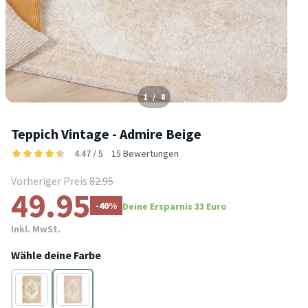
1
/
8
Teppich Vintage - Admire Beige
4.47 / 5
15 Bewertungen
Vorheriger Preis
82.95
49.95
-40%
Deine Ersparnis 33 Euro
Inkl. MwSt.
Wähle deine Farbe