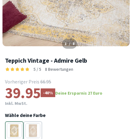
1
/
8
Teppich Vintage - Admire Gelb
5 / 5
8 Bewertungen
Vorheriger Preis
66.95
39.95
-40%
Deine Ersparnis 27 Euro
Inkl. MwSt.
Wähle deine Farbe