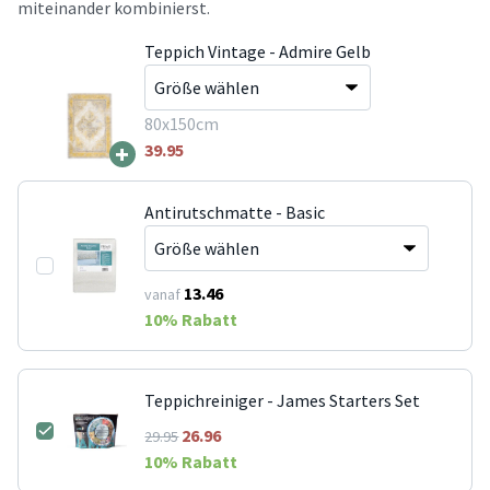
miteinander kombinierst.
Teppich Vintage - Admire Gelb
80x150cm
+
39.95
Antirutschmatte - Basic
13.46
vanaf
10
% Rabatt
Teppichreiniger - James Starters Set
26.96
29.95
10
% Rabatt