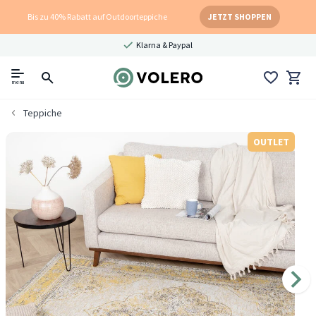
Bis zu 40% Rabatt auf Outdoorteppiche
JETZT SHOPPEN
Klarna & Paypal
menu
Teppiche
OUTLET