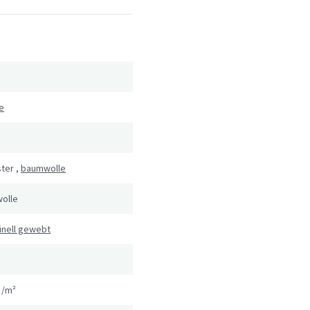
e
ster
,
baumwolle
olle
inell gewebt
g/m²