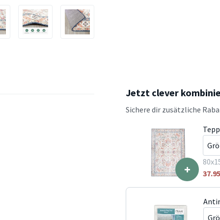
Jetzt clever kombini
Sichere dir zusätzliche Rab
Tepp
80x1
+
37.9
Anti