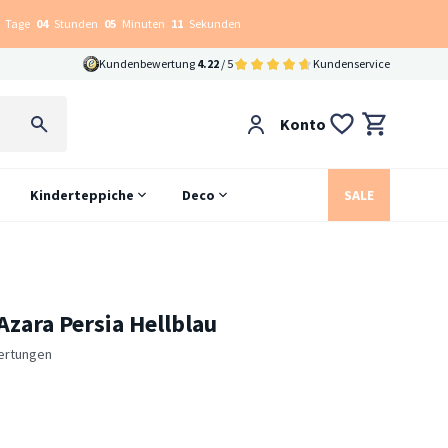
Tage
04
Stunden
05
Minuten
10
Sekunden
Kundenbewertung
4.22
/ 5
Kundenservice
Konto
Kinderteppiche
Deco
SALE
Azara Persia Hellblau
ertungen