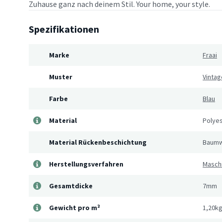
Zuhause ganz nach deinem Stil. Your home, your style.
Spezifikationen
Marke
Fraai
Muster
Vintag
Farbe
Blau
Material
Polye
Material Rückenbeschichtung
Baumw
Herstellungsverfahren
Masch
Gesamtdicke
7mm
Gewicht pro m²
1,20k