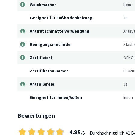
Weichmacher
Nein
Geeignet für Fußbodenheizung
Ja
Antirutschmatte Verwendung
Antiru
Reinigungsmethode
Staub
Zertifiziert
OEKO-
Zertifikatsnummer
BJ028
Anti allergie
Ja
Geeignet für: Innen/Außen
Innen
Bewertungen
4.85
/5
Durchschnittlich
41 B