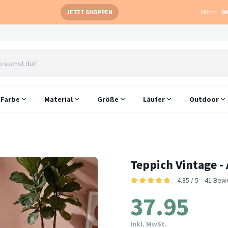
JETZT SHOPPEN
Noch:
04
Farbe
Material
Größe
Läufer
Outdoor
Teppich Vintage - 
4.85 / 5
41 Bew
37.95
Inkl. MwSt.