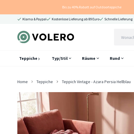
Bis zu 40% Rabatt auf Outdoorteppiche
Klarna & Paypal
Kostenlose Lieferung ab 89 Euro
Schnelle Lieferung
Teppiche
Typ/Stil
Räume
Rund
Home
Teppiche
Teppich Vintage - Azara Persia Hellblau