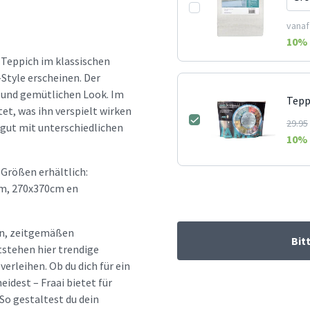
vanaf
10
% 
r Teppich im klassischen
Style erscheinen. Der
 und gemütlichen Look. Im
Tepp
et, was ihn verspielt wirken
29.95
r gut mit unterschiedlichen
10
% 
 Größen erhältlich:
m, 270x370cm en
hen, zeitgemäßen
Bit
tstehen hier trendige
erleihen. Ob du dich für ein
idest – Fraai bietet für
So gestaltest du dein