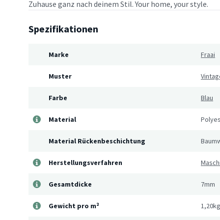
Zuhause ganz nach deinem Stil. Your home, your style.
Spezifikationen
Marke
Fraai
Muster
Vintag
Farbe
Blau
Material
Polye
Material Rückenbeschichtung
Baumw
Herstellungsverfahren
Masch
Gesamtdicke
7mm
Gewicht pro m²
1,20k