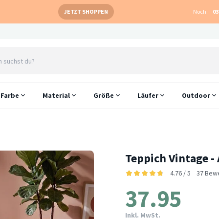
JETZT SHOPPEN
Noch:
03
Farbe
Material
Größe
Läufer
Outdoor
Teppich Vintage -
4.76 / 5
37 Bew
37.95
Inkl. MwSt.