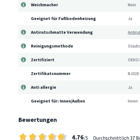
Weichmacher
Nein
Geeignet für Fußbodenheizung
Ja
Antirutschmatte Verwendung
Antiru
Reinigungsmethode
Staub
Zertifiziert
OEKO-
Zertifikatsnummer
BJ028
Anti allergie
Ja
Geeignet für: Innen/Außen
Innen
Bewertungen
4.76
/5
Durchschnittlich
37 B