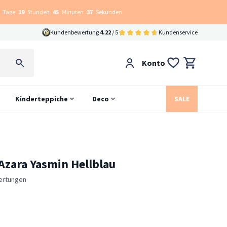
Tage
19
Stunden
45
Minuten
36
Sekunden
Kundenbewertung
4.22
/ 5
Kundenservice
Konto
Kinderteppiche
Deco
SALE
 Azara Yasmin Hellblau
ertungen