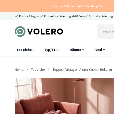
Bis zu 40% Rabatt auf Outdoorteppiche
Klarna & Paypal
Kostenlose Lieferung ab 89 Euro
Schnelle Lieferung
Teppiche
Typ/Stil
Räume
Rund
Home
Teppiche
Teppich Vintage - Azara Yasmin Hellblau