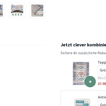
Jetzt clever kombini
Sichere dir zusätzliche Rab
Tepp
80x1
+
37.9
Anti