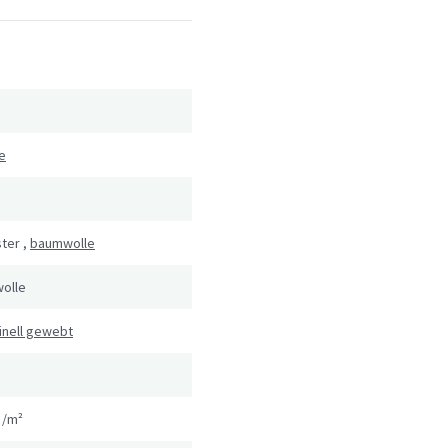
e
ster
,
baumwolle
olle
inell gewebt
g/m²