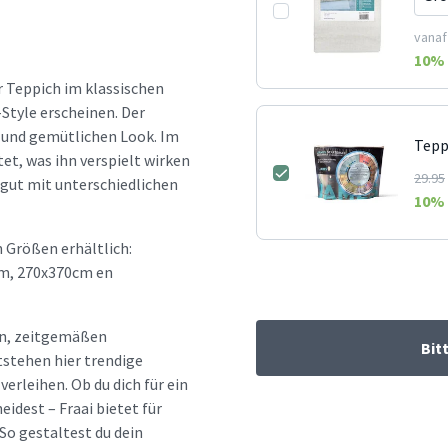
vanaf
10
% 
r Teppich im klassischen
Style erscheinen. Der
 und gemütlichen Look. Im
Tepp
et, was ihn verspielt wirken
29.95
r gut mit unterschiedlichen
10
% 
 Größen erhältlich:
m, 270x370cm en
hen, zeitgemäßen
Bit
tstehen hier trendige
erleihen. Ob du dich für ein
idest – Fraai bietet für
So gestaltest du dein