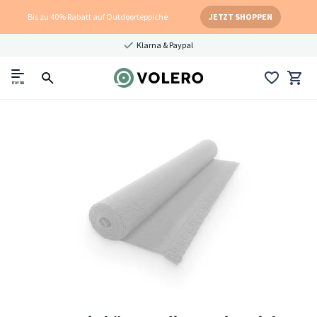
Bis zu 40% Rabatt auf Outdoorteppiche
JETZT SHOPPEN
Klarna & Paypal
menu