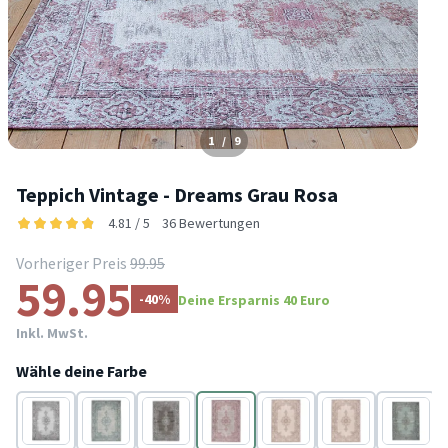
1
/
9
Teppich Vintage - Dreams Grau Rosa
4.81 / 5
36 Bewertungen
Vorheriger Preis
99.95
59.95
-40%
Deine Ersparnis 40 Euro
Inkl. MwSt.
Wähle deine Farbe