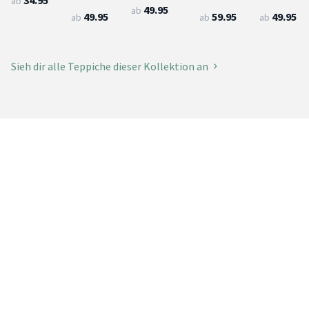
ab
49.95
ab
49.95
59.95
49.95
ab
ab
ab
Sieh dir alle Teppiche dieser Kollektion an