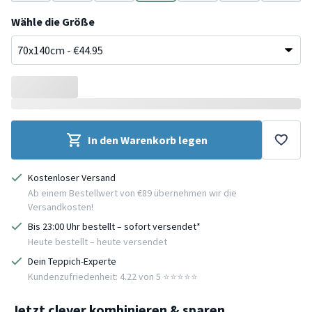
Beige
Grau
Grün
Blau
Gelb
Gelb
Grün
G
Wähle die Größe
In den Warenkorb legen
Kostenloser Versand
Ab einem Bestellwert von €89 übernehmen wir die
Versandkosten!
Bis 23:00 Uhr bestellt – sofort versendet*
Heute bestellt – heute versendet
Dein Teppich-Experte
Kundenzufriedenheit: 4.22 von 5 ⭐️⭐️⭐️⭐️⭐️
Jetzt clever kombinieren & sparen