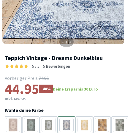
1
/
5
Teppich Vintage - Dreams Dunkelblau
5 / 5
5 Bewertungen
Vorheriger Preis
74.95
44.95
-40%
Deine Ersparnis 30 Euro
Inkl. MwSt.
Wähle deine Farbe