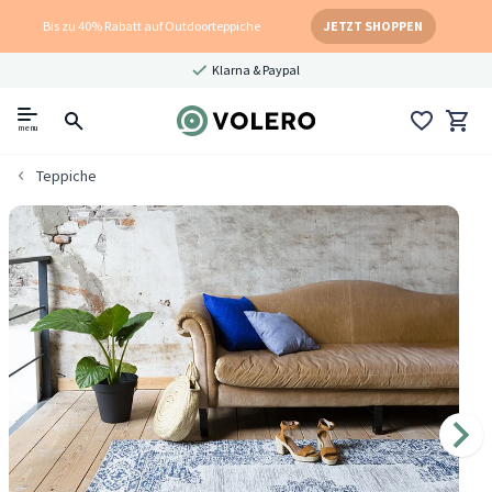
Bis zu 40% Rabatt auf Outdoorteppiche
JETZT SHOPPEN
Klarna & Paypal
menu
Teppiche