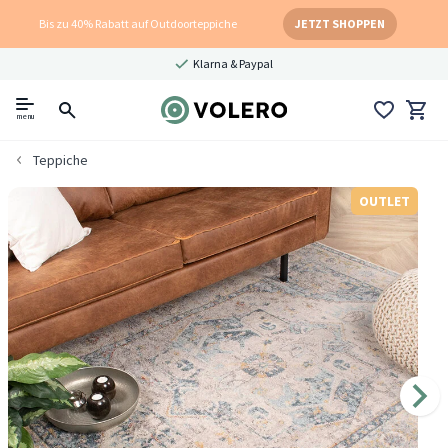
Bis zu 40% Rabatt auf Outdoorteppiche
JETZT SHOPPEN
Klarna & Paypal
menu
Teppiche
OUTLET