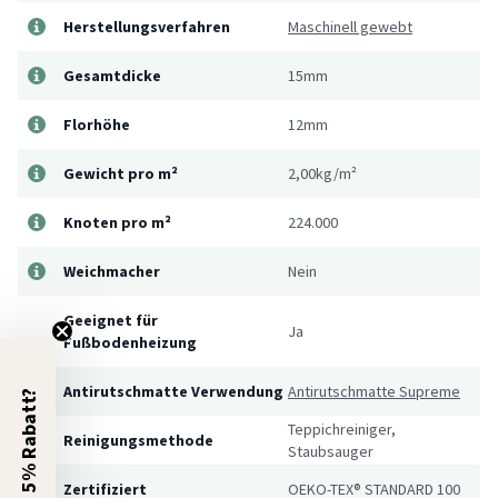
Herstellungsverfahren
Maschinell gewebt
Gesamtdicke
15mm
Florhöhe
12mm
Gewicht pro m²
2,00kg/m²
Knoten pro m²
224.000
Weichmacher
Nein
Geeignet für
Ja
Fußbodenheizung
Antirutschmatte Verwendung
Antirutschmatte Supreme
5% Rabatt?
Teppichreiniger,
Reinigungsmethode
Staubsauger
Zertifiziert
OEKO-TEX® STANDARD 100