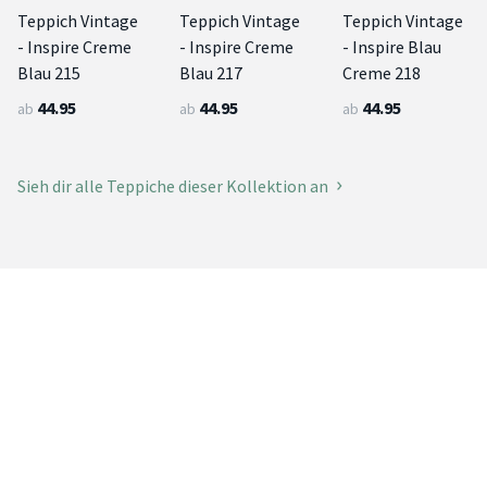
Teppich Vintage
Teppich Vintage
Teppich Vintage
- Inspire Creme
- Inspire Creme
- Inspire Blau
Blau 215
Blau 217
Creme 218
44.95
44.95
44.95
ab
ab
ab
Sieh dir alle Teppiche dieser Kollektion an