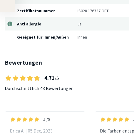
Zertifikatsnummer
IS028 176737 OETI
Anti allergie
Ja
Geeignet für: Innen/Außen
Innen
Bewertungen
4.71
/5
Durchschnittlich
48 Bewertungen
5
/5
Erica A. | 05 Dec, 2023
Die Farben entsp