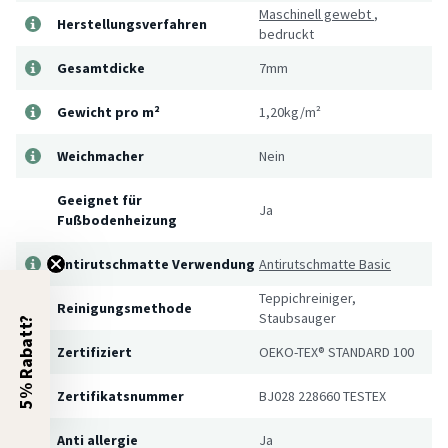
Maschinell gewebt
,
Herstellungsverfahren
bedruckt
Gesamtdicke
7mm
Gewicht pro m²
1,20kg/m²
Weichmacher
Nein
Geeignet für
Ja
Fußbodenheizung
Antirutschmatte Verwendung
Antirutschmatte Basic
Teppichreiniger,
Reinigungsmethode
Staubsauger
5% Rabatt?
Zertifiziert
OEKO-TEX® STANDARD 100
Zertifikatsnummer
BJ028 228660 TESTEX
Anti allergie
Ja