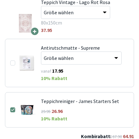
Teppich Vintage - Lago Rot Rosa
80x150cm
+
37.95
Antirutschmatte - Supreme
17.95
vanaf
10
% Rabatt
Teppichreiniger - James Starters Set
26.96
29.95
10
% Rabatt
Kombirabatt:
64.91
67.90