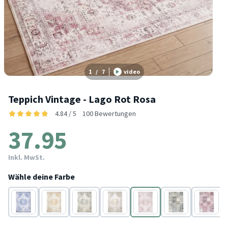
1
/
7
video
Teppich Vintage - Lago Rot Rosa
4.84 / 5
100 Bewertungen
37.95
Inkl. MwSt.
Wähle deine Farbe
Blau
Gelb
Grau
Creme
Rot
Grau
Rot