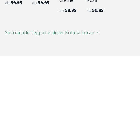
59.95
59.95
ab
ab
59.95
59.95
ab
ab
Sieh dir alle Teppiche dieser Kollektion an