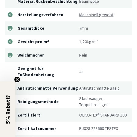
Material Rückenbeschichtung
Baumwolle
Herstellungsverfahren
Maschinell gewebt
Gesamtdicke
7mm
Gewicht pro m²
1,20kg/m²
Weichmacher
Nein
Geeignet für
Ja
Fußbodenheizung
Antirutschmatte Verwendung
Antirutschmatte Basic
5% Rabatt?
Staubsauger,
Reinigungsmethode
Teppichreiniger
Zertifiziert
OEKO-TEX® STANDARD 100
Zertifikatsnummer
BJ028 228660 TESTEX