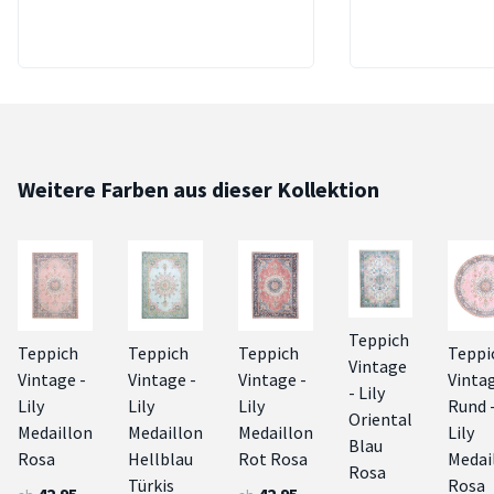
Weitere Farben aus dieser Kollektion
Teppich
Teppich
Teppich
Teppich
Teppi
Vintage
Vintage -
Vintage -
Vintage -
Vinta
- Lily
Lily
Lily
Lily
Rund 
Oriental
Medaillon
Medaillon
Medaillon
Lily
Blau
Rosa
Hellblau
Rot Rosa
Medai
Rosa
Türkis
Rosa
42.95
42.95