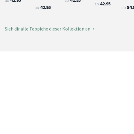
ab
ab
42.95
ab
42.95
54.
ab
ab
Sieh dir alle Teppiche dieser Kollektion an