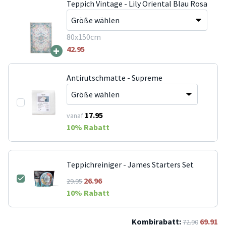
Teppich Vintage - Lily Oriental Blau Rosa
80x150cm
+
42.95
Antirutschmatte - Supreme
17.95
vanaf
10
% Rabatt
Teppichreiniger - James Starters Set
26.96
29.95
10
% Rabatt
Kombirabatt:
69.91
72.90