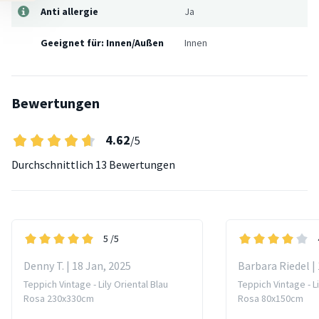
Anti allergie
Ja
Geeignet für: Innen/Außen
Innen
Bewertungen
4.62
/5
Durchschnittlich
13 Bewertungen
5
/5
Denny T. | 18 Jan, 2025
Barbara Riedel |
Teppich Vintage - Lily Oriental Blau
Teppich Vintage - Li
Rosa 230x330cm
Rosa 80x150cm