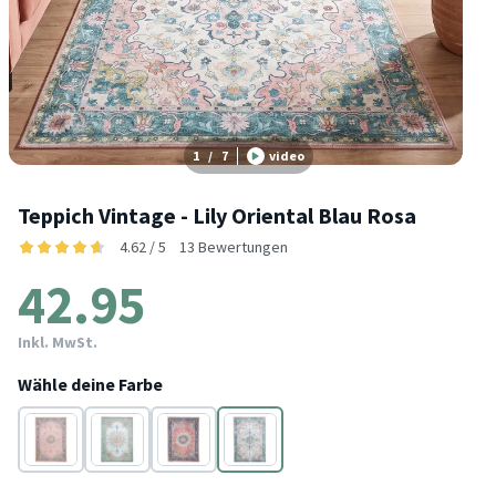
1
/
7
video
Teppich Vintage - Lily Oriental Blau Rosa
4.62 / 5
13 Bewertungen
42.95
Inkl. MwSt.
Wähle deine Farbe
Rosa
Blau
Rot
Blau