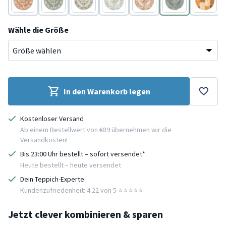
Terracotta
Grün
Creme
Creme
Creme
Grün
Gelb
Wähle die Größe
In den Warenkorb legen
Kostenloser Versand
Ab einem Bestellwert von €89 übernehmen wir die
Versandkosten!
Bis 23:00 Uhr bestellt – sofort versendet*
Heute bestellt – heute versendet
Dein Teppich-Experte
Kundenzufriedenheit: 4.22 von 5 ⭐️⭐️⭐️⭐️⭐️
Jetzt clever kombinieren & sparen