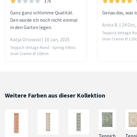
1
/5
Ganz ganz schlimme Qualität.
Genau das, was i
Den würde ich noch nicht einmal
Anita B. | 24 Oct
in den Garten legen.
Teppich Vintage Run
Grün Creme Ø 120
Katja Orlowski | 10 Jan, 2025
Teppich Vintage Rund - Spring Ethnic
Grün Creme Ø 100cm
Weitere Farben aus dieser Kollektion
Teppich
Tepp