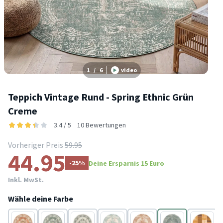
1
/
6
video
Teppich Vintage Rund - Spring Ethnic Grün
Creme
3.4 / 5
10 Bewertungen
Vorheriger Preis
59.95
44.95
-25%
Deine Ersparnis 15 Euro
Inkl. MwSt.
Wähle deine Farbe