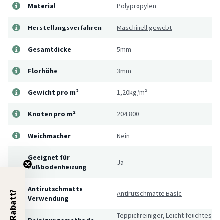
Material
Polypropylen
Herstellungsverfahren
Maschinell gewebt
Gesamtdicke
5mm
Florhöhe
3mm
Gewicht pro m²
1,20kg/m²
Knoten pro m²
204.800
Weichmacher
Nein
Geeignet für
Ja
Fußbodenheizung
Antirutschmatte
5% Rabatt?
Antirutschmatte Basic
Verwendung
Teppichreiniger, Leicht feuchtes
Reinigungsmethode