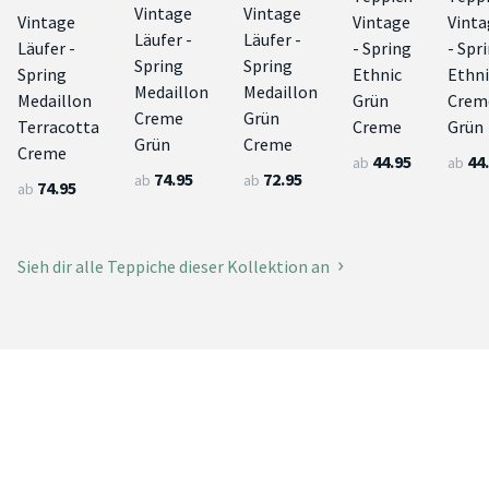
Vintage
Vintage
Vintage
Vintage
Vinta
Läufer -
Läufer -
Läufer -
- Spring
- Spr
Spring
Spring
Spring
Ethnic
Ethni
Medaillon
Medaillon
Medaillon
Grün
Crem
Creme
Grün
Terracotta
Creme
Grün
Grün
Creme
Creme
44.95
44
ab
ab
74.95
72.95
ab
ab
74.95
ab
Sieh dir alle Teppiche dieser Kollektion an