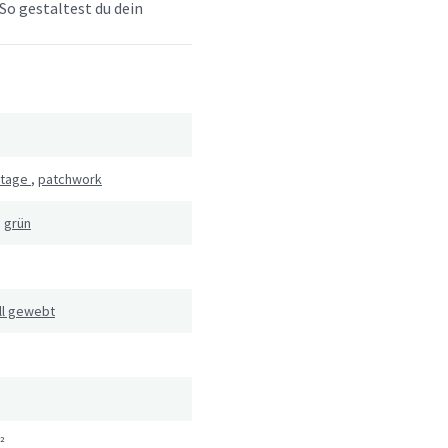
So gestaltest du dein
ntage
,
patchwork
,
grün
ll gewebt
²