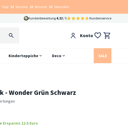
Tage
12
Stunden
22
Minuten
21
Sekunden
Kundenbewertung
4.22
/ 5
Kundenservice
Konto
Kinderteppiche
Deco
SALE
k - Wonder Grün Schwarz
ertungen
e Ersparnis 12.5 Euro