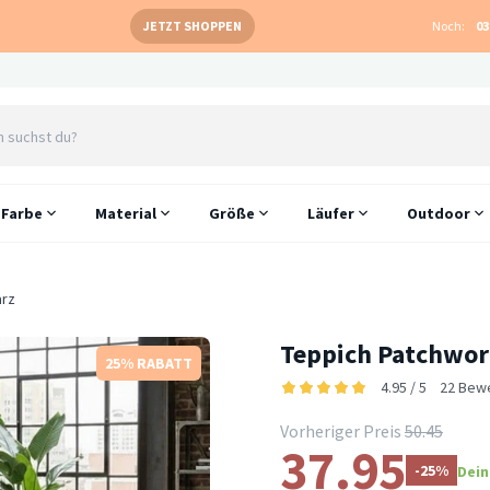
JETZT SHOPPEN
Noch:
03
Farbe
Material
Größe
Läufer
Outdoor
arz
Teppich Patchwor
25% RABATT
4.95 / 5
22 Bew
Vorheriger Preis
50.45
37.95
-25%
Dein