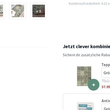
Kundenzufriedenheit: 4.22 vo
+ 3
Jetzt clever kombini
Sichere dir zusätzliche Rab
Tepp
70x1
+
37.9
Anti