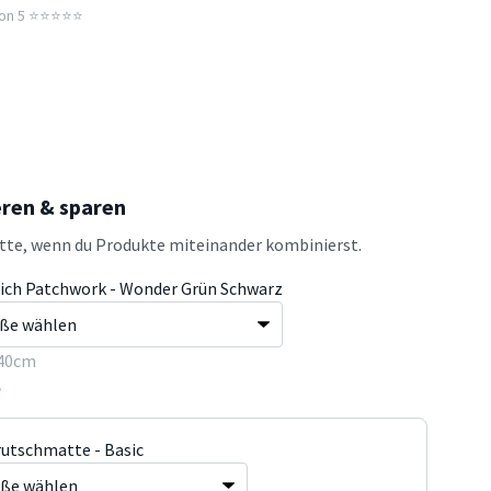
n 5 ⭐️⭐️⭐️⭐️⭐️
eren & sparen
atte, wenn du Produkte miteinander kombinierst.
ich Patchwork - Wonder Grün Schwarz
40cm
5
rutschmatte - Basic