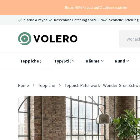
Bis zu 40% Rabatt auf Outdoorteppiche
Klarna & Paypal
Kostenlose Lieferung ab 89 Euro
Schnelle Lieferung
Teppiche
Typ/Stil
Räume
Rund
Home
Teppiche
Teppich Patchwork - Wonder Grün Schw