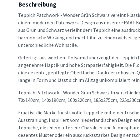
Beschreibung
Teppich Patchwork - Wonder Grün Schwarz vereint klassis
einem modernen Patchwork-Design aus unserer FRAAI-Ko
aus Grün und Schwarz verleiht dem Teppich eine ausdruck
harmonische Wirkung und macht ihn zu einem vielseitig
unterschiedliche Wohnstile.
Gefertigt aus weichem Polyamid überzeugt der Teppich 
angenehme Haptik und hohe Strapazierfähigkeit. Die Fl
eine dezente, gepflegte Oberfläche. Dank der robusten Q
lange in Form und lässt sich im Alltag unkompliziert rein
Teppich Patchwork - Wonder Grün Schwarz In verschieden
70x140cm, 140x190cm, 160x220cm, 185x275cm, 225x330c
Fraai ist die Marke für stilvolle Teppiche mit einer frisc
Ausstrahlung. Inspiriert vom niederländischen Design en
Teppiche, die jedem Interieur Charakter und Atmosphäre v
dezentes Muster oder ein ausdrucksstarkes Design entsche