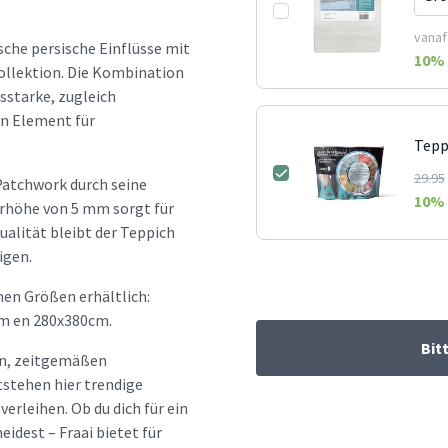
vanaf
che persische Einflüsse mit
10
% 
llektion. Die Kombination
sstarke, zugleich
en Element für
Tepp
29.95
Patchwork durch seine
10
% 
orhöhe von 5 mm sorgt für
ualität bleibt der Teppich
igen.
en Größen erhältlich:
m en 280x380cm.
Bit
hen, zeitgemäßen
tstehen hier trendige
erleihen. Ob du dich für ein
idest – Fraai bietet für