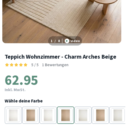
1
/
8
video
Teppich Wohnzimmer - Charm Arches Beige
5 / 5
1 Bewertungen
62.95
Inkl. MwSt.
Wähle deine Farbe
Weiß
Beige
Weiß
Beige
Weiß
Beige
Weiß