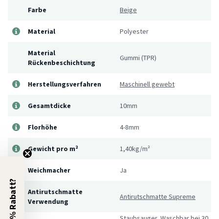
Farbe
Beige
Material
Polyester
Material
Gummi (TPR)
Rückenbeschichtung
Herstellungsverfahren
Maschinell gewebt
Gesamtdicke
10mm
Florhöhe
4-8mm
Gewicht pro m²
1,40kg/m²
Weichmacher
Ja
5% Rabatt?
Antirutschmatte
Antirutschmatte Supreme
Verwendung
Staubsauger, Waschbar bei 30