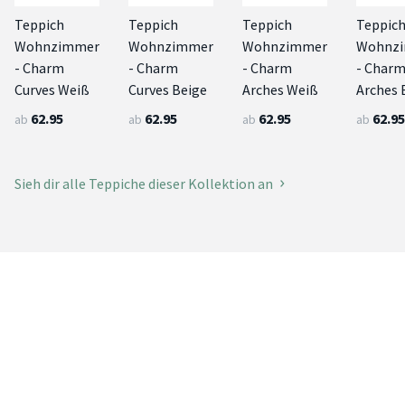
Teppich
Teppich
Teppich
Teppic
Wohnzimmer
Wohnzimmer
Wohnzimmer
Wohnz
- Charm
- Charm
- Charm
- Char
Curves Weiß
Curves Beige
Arches Weiß
Arches 
62.95
62.95
62.95
62.95
ab
ab
ab
ab
Sieh dir alle Teppiche dieser Kollektion an