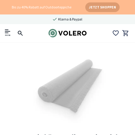
Bis zu 40% Rabatt auf Outdoorteppiche
JETZT SHOPPEN
Klarna & Paypal
menu