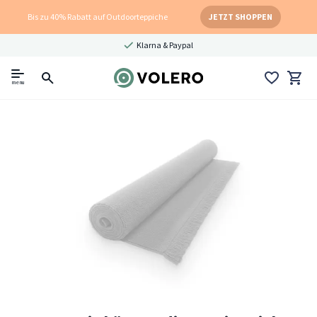
Bis zu 40% Rabatt auf Outdoorteppiche
JETZT SHOPPEN
Klarna & Paypal
menu