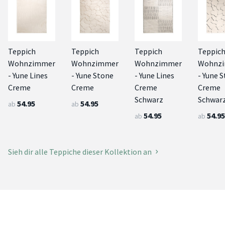
Teppich
Teppich
Teppich
Teppic
Wohnzimmer
Wohnzimmer
Wohnzimmer
Wohnz
- Yune Lines
- Yune Stone
- Yune Lines
- Yune 
Creme
Creme
Creme
Creme
Schwarz
Schwar
54.95
54.95
ab
ab
54.95
54.95
ab
ab
Sieh dir alle Teppiche dieser Kollektion an