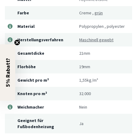
Farbe
Creme
,
grün
Material
Polypropylen
,
polyester
Herstellungsverfahren
Maschinell gewebt
Gesamtdicke
21mm
5% Rabatt?
Florhöhe
19mm
Gewicht pro m²
1,55kg/m²
Knoten pro m²
32.000
Weichmacher
Nein
Geeignet für
Ja
Fußbodenheizung