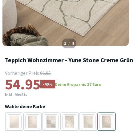
1
/
8
Teppich Wohnzimmer - Yune Stone Creme Grün
Vorheriger Preis
91.95
54.95
-40%
Deine Ersparnis 37 Euro
Inkl. MwSt.
Wähle deine Farbe
Creme
Creme
Creme
Creme
Creme
Creme