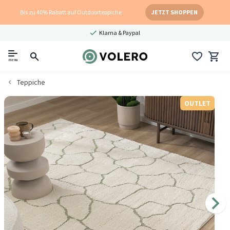
Bis zu 40% Rabatt auf Outdoorteppiche
JETZT SHOPPEN
Klarna & Paypal
menu
Teppiche
OUTLET