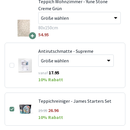
Teppich Wohnzimmer - Yune Stone
Creme Grün
80x150cm
+
54.95
Antirutschmatte - Supreme
17.95
vanaf
10
% Rabatt
Teppichreiniger - James Starters Set
26.96
29.95
10
% Rabatt