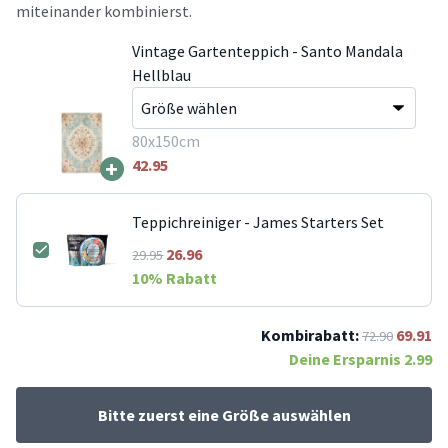
miteinander kombinierst.
Vintage Gartenteppich - Santo Mandala
Hellblau
80x150cm
+
42.95
Teppichreiniger - James Starters Set
26.96
29.95
10
% Rabatt
Kombirabatt:
69.91
72.90
Deine Ersparnis
2.99
Bitte zuerst eine Größe auswählen