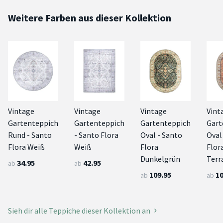
Weitere Farben aus dieser Kollektion
Vintage
Vintage
Vintage
Vint
Gartenteppich
Gartenteppich
Gartenteppich
Gart
Rund - Santo
- Santo Flora
Oval - Santo
Oval
Flora Weiß
Weiß
Flora
Flor
Dunkelgrün
Terr
34.95
42.95
ab
ab
109.95
10
ab
ab
Sieh dir alle Teppiche dieser Kollektion an