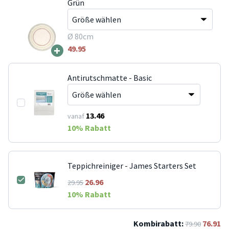
Grün
Ø 80cm
+
49.95
Antirutschmatte - Basic
13.46
vanaf
10
% Rabatt
Teppichreiniger - James Starters Set
26.96
29.95
10
% Rabatt
Kombirabatt:
76.91
79.90