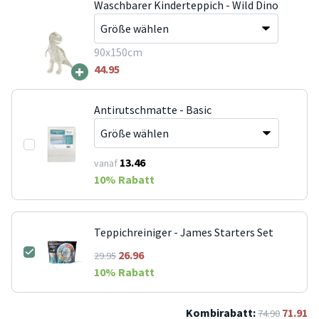
Waschbarer Kinderteppich - Wild Dino
90x150cm
+
44.95
Antirutschmatte - Basic
13.46
vanaf
10
% Rabatt
Teppichreiniger - James Starters Set
26.96
29.95
10
% Rabatt
Kombirabatt:
71.91
74.90