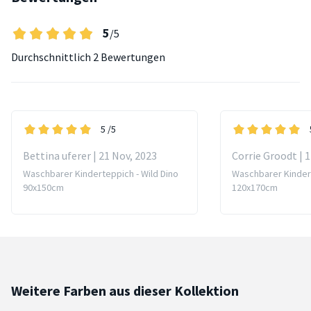
5
/5
Durchschnittlich
2 Bewertungen
5
/5
Bettina uferer | 21 Nov, 2023
Corrie Groodt | 1
Waschbarer Kinderteppich - Wild Dino
Waschbarer Kindert
90x150cm
120x170cm
Weitere Farben aus dieser Kollektion