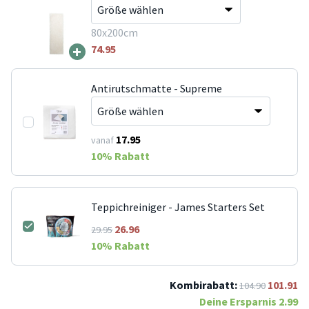
80x200cm
+
74.95
Antirutschmatte - Supreme
17.95
vanaf
10
% Rabatt
Teppichreiniger - James Starters Set
26.96
29.95
10
% Rabatt
Kombirabatt:
101.91
104.90
Deine Ersparnis
2.99