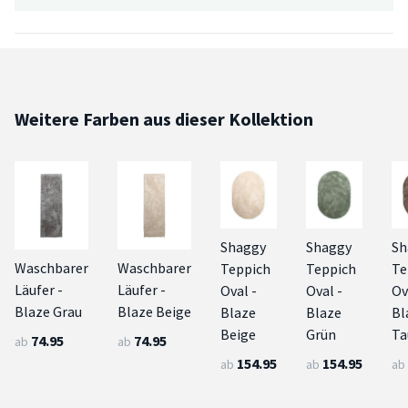
Weitere Farben aus dieser Kollektion
Shaggy
Shaggy
Sh
Waschbarer
Waschbarer
Teppich
Teppich
Te
Läufer -
Läufer -
Oval -
Oval -
Ov
Blaze Grau
Blaze Beige
Blaze
Blaze
Bl
Beige
Grün
Ta
74.95
74.95
ab
ab
154.95
154.95
ab
ab
ab