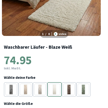
1
/
8
video
Waschbarer Läufer - Blaze Weiß
74.95
Inkl. MwSt.
Wähle deine Farbe
Grau
Beige
Beige
Weiß
Taupe
Grün
Wähle die Größe