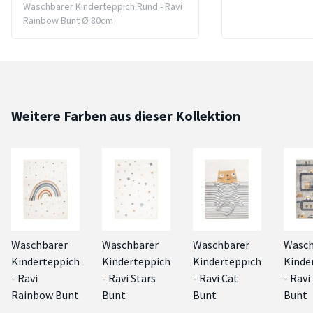
Waschbarer Kinderteppich Rund - Ravi
Rainbow Bunt Ø 80cm
Weitere Farben aus dieser Kollektion
Waschbarer
Waschbarer
Waschbarer
Wasch
Kinderteppich
Kinderteppich
Kinderteppich
Kinde
- Ravi
- Ravi Stars
- Ravi Cat
- Ravi
Rainbow Bunt
Bunt
Bunt
Bunt