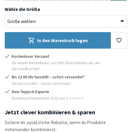
e
Braun
Gold
Hellgrau
Gelb
Beige
Grün
Dunkelgr
Wähle die Größe
In den Warenkorb legen
Kostenloser Versand
Ab einem Bestellwert von €89 übernehmen wir die
Versandkosten!
Bis 23:00 Uhr bestellt – sofort versendet*
Heute bestellt – heute versendet
Dein Teppich-Experte
Kundenzufriedenheit: 4.22 von 5 ⭐️⭐️⭐️⭐️⭐️
Jetzt clever kombinieren & sparen
Sichere dir zusätzliche Rabatte, wenn du Produkte
miteinander kombinierst.