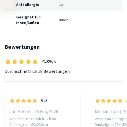
Anti allergie
Ja
Geeignet für:
Innen
Innen/Außen
Bewertungen
4.89
/5
Durchschnittlich
18 Bewertungen
5
/5
Jan Meilink | 15 Feb, 2026
Michael Laib | 19
Waschbarer Teppich - Clean
Waschbarer Teppic
Dunkelgrau 160x230cm
Dunkelgrau 80x15