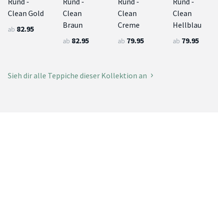
Rund -
Rund -
Rund -
Rund -
Clean Gold
Clean
Clean
Clean
Braun
Creme
Hellblau
82.95
ab
82.95
79.95
79.95
ab
ab
ab
Sieh dir alle Teppiche dieser Kollektion an