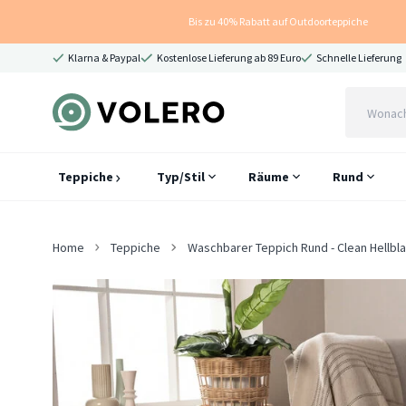
Bis zu 40% Rabatt auf Outdoorteppiche
Klarna & Paypal
Kostenlose Lieferung ab 89 Euro
Schnelle Lieferung
Teppiche
Typ/Stil
Räume
Rund
Home
Teppiche
Waschbarer Teppich Rund - Clean Hellbl