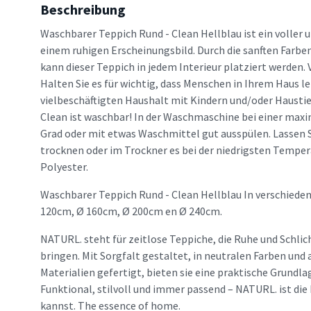
Beschreibung
Waschbarer Teppich Rund - Clean Hellblau ist ein voller 
einem ruhigen Erscheinungsbild. Durch die sanften Farben
kann dieser Teppich in jedem Interieur platziert werden. 
Halten Sie es für wichtig, dass Menschen in Ihrem Haus l
vielbeschäftigten Haushalt mit Kindern und/oder Haustie
Clean ist waschbar! In der Waschmaschine bei einer max
Grad oder mit etwas Waschmittel gut ausspülen. Lassen Si
trocknen oder im Trockner es bei der niedrigsten Temper
Polyester.
Waschbarer Teppich Rund - Clean Hellblau In verschieden
120cm, Ø 160cm, Ø 200cm en Ø 240cm.
NATURL. steht für zeitlose Teppiche, die Ruhe und Schlic
bringen. Mit Sorgfalt gestaltet, in neutralen Farben un
Materialien gefertigt, bieten sie eine praktische Grundlag
Funktional, stilvoll und immer passend – NATURL. ist die 
kannst. The essence of home.