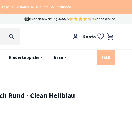
Tage
08
Stunden
43
Minuten
24
Sekunden
Kundenbewertung
4.22
/ 5
Kundenservice
Konto
Kinderteppiche
Deco
SALE
h Rund - Clean Hellblau