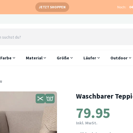
JETZT SHOPPEN
Noch:
04
Farbe
Material
Größe
Läufer
Outdoor
au
Waschbarer Teppic
79.95
Inkl. MwSt.