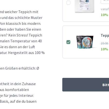
vanaf
und weicher Teppich mit
10
% 
 und das schlichte Muster
Von klassisch bis modern.
eben oder haben Sie einen
ren? Kein Stress! Teppich
Tepp
imalen Temperatur von 40
29.95
e es dann an der Luft
10
% 
atur. Hergestellt aus 100 %
en Größen erhältlich: Ø
htheit in dein Zuhause
Bit
d aus komfortablen
e für jedes Interieur.
Basis, auf die du bauen