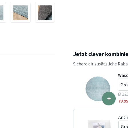
Jetzt clever kombini
Sichere dir zusätzliche Rab
Wasc
Ø 12
+
79.9
Anti