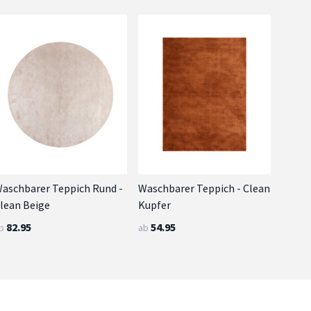
aschbarer Teppich Rund -
Waschbarer Teppich - Clean
lean Beige
Kupfer
82.95
54.95
b
ab