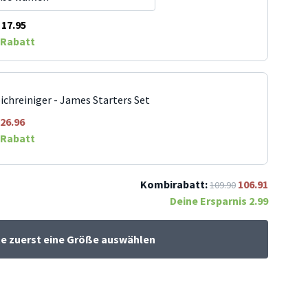
17.95
Rabatt
ichreiniger - James Starters Set
26.96
Rabatt
Kombirabatt:
106.91
109.90
Deine Ersparnis
2.99
te zuerst eine Größe auswählen